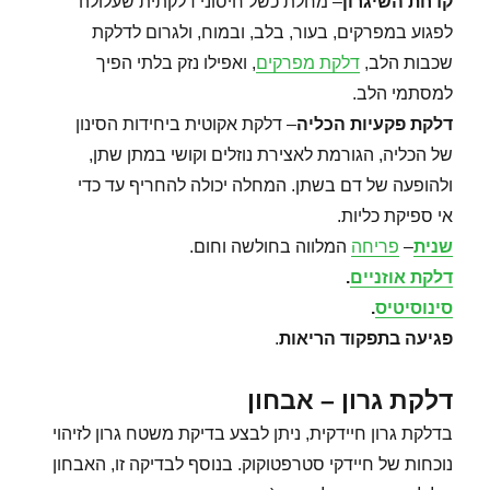
קדחת השיגרון
– מחלת כשל חיסוני דלקתית שעלולה
לפגוע במפרקים, בעור, בלב, ובמוח, ולגרום לדלקת
שכבות הלב,
דלקת מפרקים
, ואפילו נזק בלתי הפיך
למסתמי הלב.
דלקת פקעיות הכליה
– דלקת אקוטית ביחידות הסינון
של הכליה, הגורמת לאצירת נוזלים וקושי במתן שתן,
ולהופעה של דם בשתן. המחלה יכולה להחריף עד כדי
אי ספיקת כליות.
שנית
–
פריחה
המלווה בחולשה וחום.
דלקת אוזניים
.
סינוסיטיס
.
פגיעה בתפקוד הריאות
.
דלקת גרון – אבחון
בדלקת גרון חיידקית, ניתן לבצע בדיקת משטח גרון לזיהוי
נוכחות של חיידקי סטרפטוקוק. בנוסף לבדיקה זו, האבחון