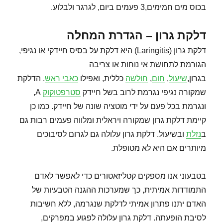
בכוס מים חמימים,3 פעמים ביום, לגרגר ולבלוע.
דלקת גרון – הגדרת המחלה
דלקת גרון (Laringitis) היא דלקת על בסיס חיידקי או נגיפי,
הגורמת לתחושת אי נוחות או צריבה
בגרון,
שיעול
,
חום
,
חולשה
כללית, ואפילו
כאבי ראש
. הדלקת
שמקורה נגיפי נגרמת לרוב בשל חיידק
סטרפטוקוק
A,
ונגרמת בכל פעם על ידי מוטציה שונה של חיידק. כמו כן
קיימת דלקת גרון שמקורה ויראלית ומלווה פעמים רבות גם
ב
נזלת
ובשיעול. דלקת גרון עלולה גם לגרום לסיבוכים
מיותרים אם היא לא מטופלת.
בטבעוני אנו מספקים קטליזאטורים כדי לאפשר לאדם
התמודדות אמיתית, כך שמערכות ההגנה הטבעיות של
האדם יתנו פתרון אמיתי לדלקת שנגרמה, ללא חשיבות
לסיבת הופעתה. דלקת גרון עלולה לפגוע במפרקים,