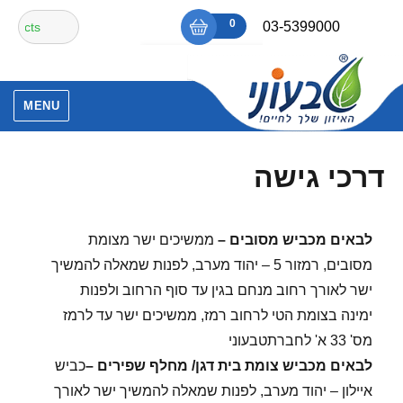
Ski
חיפוש
0
₪0
03-5399000
t
עבור:
conten
אין מוצרים בסל הקניות.
MENU
דרכי גישה
לבאים מכביש מסובים –
ממשיכים ישר מצומת
מסובים, רמזור 5 – יהוד מערב, לפנות שמאלה להמשיך
ישר לאורך רחוב מנחם בגין עד סוף הרחוב ולפנות
ימינה בצומת הטי לרחוב רמז, ממשיכים ישר עד לרמז
מס' 33 א' לחברתטבעוני
לבאים מכביש צומת בית דגן/ מחלף שפירים –
כביש
איילון – יהוד מערב, לפנות שמאלה להמשיך ישר לאורך