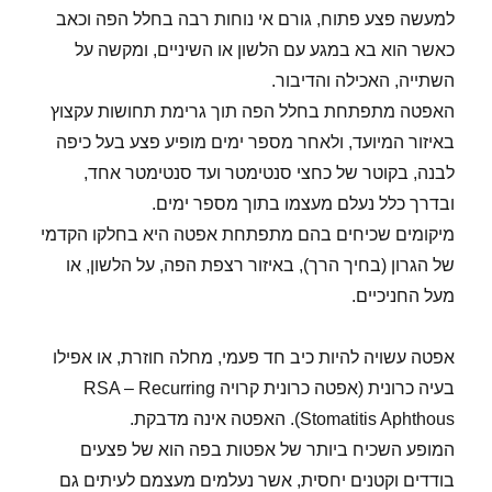
למעשה פצע פתוח, גורם אי נוחות רבה בחלל הפה וכאב
כאשר הוא בא במגע עם הלשון או השיניים, ומקשה על
השתייה, האכילה והדיבור.
האפטה מתפתחת בחלל הפה תוך גרימת תחושות עקצוץ
באיזור המיועד, ולאחר מספר ימים מופיע פצע בעל כיפה
לבנה, בקוטר של כחצי סנטימטר ועד סנטימטר אחד,
ובדרך כלל נעלם מעצמו בתוך מספר ימים.
מיקומים שכיחים בהם מתפתחת אפטה היא בחלקו הקדמי
של הגרון (בחיך הרך), באיזור רצפת הפה, על הלשון, או
מעל החניכיים.
אפטה עשויה להיות כיב חד פעמי, מחלה חוזרת, או אפילו
בעיה כרונית (אפטה כרונית קרויה RSA – Recurring
Stomatitis Aphthous). האפטה אינה מדבקת.
המופע השכיח ביותר של אפטות בפה הוא של פצעים
בודדים וקטנים יחסית, אשר נעלמים מעצמם לעיתים גם