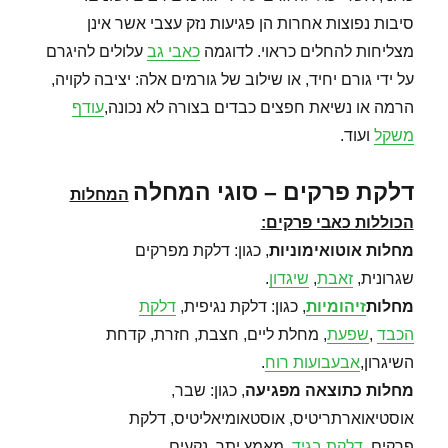
סיבות נפוצות אחרות הן פגיעות נזק עצבי אשר אינן
מצליחות להחלים כראוי. לדוגמה
כאבי גב
עלולים להיגרם
על ידי גורם יחיד, או שילוב של גורמים אלה: יציבה לקויה,
הרמה או נשיאת חפצים כבדים בצורה לא נכונה,
עודף
משקל
ועוד.
דלקת פרקים – סוגי המחלה
המחלות
הכוללות כאבי פרקים
:
מחלות אוטואימוניות
, כגון: דלקת מפרקים
שגרונית,
זאבת
,
שיגדון
.
מחלות
זיהומיות
, כגון: דלקת נגיפית,
דלקת
הכבד
,
שפעת
, מחלת ליים, חצבת, חזרת, קדחת
השיגרון,
אבעבועות רוח
.
מחלות כתוצאה מפגיעה
, כגון: שבר,
אוסטיאוארתריטיס, אוסטאומיאליטיס, דלקת
פרקים,
דלקת בגיד
, מאמץ יתר, נקעים.