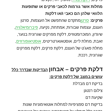
מחלות אשר גורמות לכאבי פרקים או שתופעות
הלוואי שלהן הם כאבי ו/או דלקות
פרקים
:
סרטן
מתקדם שהתפשט אל העצמות, סרטן
העצם, עצמות שבורות, אמתחת, נקיעה,
פיברומיאלגיה
,
שיגדון, המוכרומטוזיס, דלקת מפרקים שגרונית בנוער,
זאבת, מחלת ליים, אוסטאוארטריטיס,
אוסטיאופורוזיס
,
מחלת פאג'ט של העצם, דלקת פרקים, דלקת מפרקים
שגרונית, רככת.
דלקת פרקים – אבחון
הבדיקות שבדרך כלל
עושים במצב של דלקת פרקים
:
בדיקת דם מבדלת
צילום רנטגן
שקיעת דם
בדיקות דם ספציפיות למחלות אוטואימוניות שונות