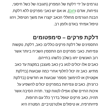
נגרמים על ידי דלקת של המפרק (תגובה של כשל חיסוני,
נפיחות, אודם ו
חום
), או אם יש כאבי מפרקים ללא דלקת.
הבנת הגורמים מחוללי הכאב יקצרו את משך הטיפול, ויהוו
טיפול אמיתי באדם ולזמן רב.
דלקת פרקים – סימפטומים
התסמינים של דלקת פרקים כוללים: כאב, דלקת, נוקשות
ונפיחות. כאבי מפרקים הם התסמין השכיח ביותר אשר
רוב האנשים יחוו בשלב כלשהו בחייהם.
כאבים אלו יכולים לנוע בין כאב מעצבן במקצת עד כאב
מתיש. כאב זה יכול לחלוף אחרי כמה שבועות (בדלקת
אקוטית) או להימשך מספר שבועות או חודשים (בדלקת
כרונית). כאבים ונפיחות במפרקים יכולים להשפיע על
איכות החיים שלנו אפילו לטווח קצר. תהיה הסיבה אשר
תהיה, כאב פרקים יטופל בדרך כלל עם תרופות,
פיזיותרפיה, או טיפולים אלטרנטיביים. המטרה היא