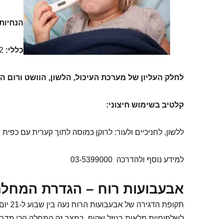
הנחיות 
כללי:
1-2 כמוסות, עד 3 פעמים ביום, לפני הארוחה .בהתאם לצורך.
לחלק העליון של מערכת העיכול, הלשון, הוושט ורום ה
קלטיב בשימוש חיצוני
:
ללשון, לחניכיים ולעור: לרוקן כמוסה לתוך קערית עם כפית מים חמים (למרקם סמיך) 
למידע נוסף ולהדרכה 03-5399000
אבעבועות רוח – הגדרת המחל
תקופת
לשלפוחיות מלאות בנוזל שקוף. במצב זה המחלה הכי מדבקת,