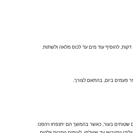
, יופיעו נגעים אדומים שטוחים בעור, כאשר בהמשך הם יתנפחו ויהפכו
דו ויתייבשו עד שיעלמו. לעיתים נותרות צלקות.