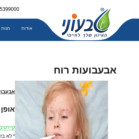
Skip
-5399000
to
content
אודות
חנות
אבעבועות רוח
אבעבוע
אופן
קיירטיב-
* לא בז