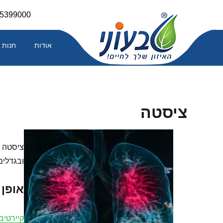
Skip
-5399000
to
content
אודות
חנות
ציסטה
ציסטה –
ובגדלים
אופן
קיירטיב