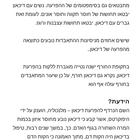
מתבטאים גם בסימפטומים של ההפרעה. נשים עם דיכאון
יבטאו תחושות של חוסר תקווה וחוסר אונים. לעומת זאת
גברים עם דיכאון, יבטאו תחושות עצבנות ורוגז.
שישים אחוזים מניסיונות ההתאבדות נובעים כתוצאה
מהפרעה של דיכאון..
בתקופת החורף ישנה נטייה מוגברת ללקות בהפרעת
דיכאון, נקרא גם דיכאון חורף, על כן שיעור המתאבדים
בחורף עולה אף הוא
הידעת?
השם הנרדף להפרעת דיכאון – מלנכוליה, הוענק על ידי
היפוקרטס, אשר קבע כי דיכאון נובע מחוסר איזון בכמות
המרה השחורה בגוף האדם. כך, במשך שנים רבות, טיפול
בדיכאון היה הקזת דם, מתוך האמונה כי הקזת הדם