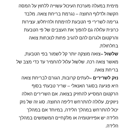
מימית במעלה מערכת העיכול עשוייה ללחוץ על המסה
הקשה ולדלוף החוצה – נגרמת בריחת צואה. מלבד
גרימה לשרירי פי הטבעת להימתח ולהיחלש, עצירות
כרונית עלולה גם להפוך את העצבים של פי הטבעת
והרקטום ולגרום להם להגיב פחות לנוכחות צואה
בחלחולת.
שלשול
–
צואה מוצקה יותר קל לשמור בפי הטבעת,
מאשר צואה רכה. שלשול עלול להחמיר עד כדי מצב של
בריחת צואה.
נזק לשרירים
–
לעתים קרובות, הגורם לבריחת צואה
היא פגיעה בסוגר האנאלי – שריר טבעתי בסוף
הרקטום המסייע להחזיק בצואה. אם השרירים האלה
ניזוקים, עלולה להתרחש דליפה החוצה. סוג זה של נזק
יכול להתרחש במהלך הלידה, במיוחד אם במהלך
הלידה יש אפיזיוטומיה או מלקחיים המשמשים במהלך
הלידה.