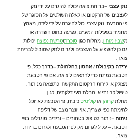
נזק עצבי
–
בריחת צואה יכולה להיגרם על ידי נזק
לעצבים של הרקטום או לאלה השולטים על הסוגר של
פי הטבעת. נזק עצבי יכול להיגרם על ידי לידה, מאמץ
מתמיד בפעילות המעיים, פגיעה בחוט השדרה או
מ
שבץ מוחין
. מחלות כגון
סוכרת
ו
טרשת נפוצה
יכולות
גם כן להשפיע על העצבים ולגרום לנזק שמוביל לבריחת
צואה.
ירידה בקיבולת / אחסון בחלחולת
–
בדרך כלל, פי
הטבעת נמתח כדי להתאים ליציאה. אם פי הטבעת
מצולק או קירות הרקטום התקשחו כתוצאה מניתוח,
טיפול קרינתי או מחלת מעי דלקתית, כגון
מחלת
קרוהן
או
קוליטיס
כיבית, פי הטבעת לא יוכל
להימתח כפי שצריך, אזי יווצר מצב של דליפה.
ניתוח
–
ניתוח לטיפול בטחורים – ורידים מוגדלים בפי
הטבעת – עלול לגרום נזק לפי הטבעת ולגרום בריחת
צואה.