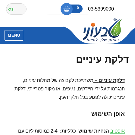
Ski
חיפוש
0
₪0
03-5399000
t
עבור:
conten
אין מוצרים בסל הקניות.
MENU
דלקת עיניים
דלקת עיניים
–
משתייכת לקבוצה של מחלות עיניים,
הנגרמות על ידי חיידקים, נגיפים, או מקור פטרייתי. דלקת
עיניים יכולה לפגוע בכל חלקי העין.
אופן השימוש
אופטיב
הנחיות שימוש
כלליות:
2-4 כמוסות ליום עם