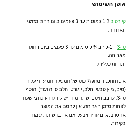
אופן השימוש
קיירטיב
1-2 כמוסות עד 3 פעמים ביום רחוק מזמני
הארוחה.
טי-3
1-כף ב ¾ כוס מים עד 3 פעמים ביום רחוק
מארוחה.
הנחיות כלליות:
אופן ההכנה: מזוג ¾ כוס של המשקה המועדף עליך
(מים, מיץ טבעי, חלב, יוגורט, חלב סויה ועוד), הוסף
טי-3, ערבב היטב ושתה מיד. יש להתרחק כחצי שעה
לפחות מזמן הארוחה. אין לחמם את המוצר.
אחסן במקום קריר ויבש, ואם אין ברשותך, שמור
בקירור.