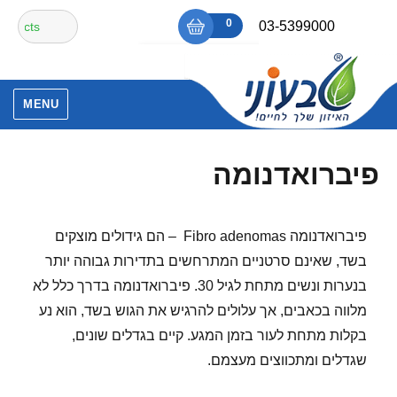
Ski
חיפוש
0
₪0
03-5399000
t
עבור:
conten
אין מוצרים בסל הקניות.
MENU
פיברואדנומה
פיברואדנומה Fibro adenomas – הם גידולים מוצקים
בשד, שאינם סרטניים המתרחשים בתדירות גבוהה יותר
בנערות ונשים מתחת לגיל 30. פיברואדנומה בדרך כלל לא
מלווה בכאבים, אך עלולים להרגיש את הגוש בשד, הוא נע
בקלות מתחת לעור בזמן המגע. קיים בגדלים שונים,
שגדלים ומתכווצים מעצמם.