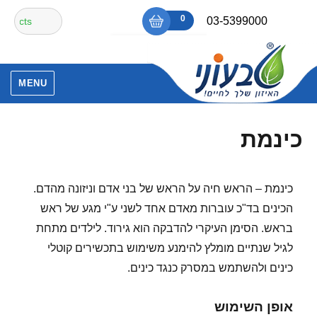
Ski
חיפוש
0
₪0
03-5399000
t
עבור:
conten
אין מוצרים בסל הקניות.
MENU
כינמת
כינמת – הראש חיה על הראש של בני אדם וניזונה מהדם.
הכינים בד"כ עוברות מאדם אחד לשני ע"י מגע של ראש
בראש. הסימן העיקרי להדבקה הוא גירוד. לילדים מתחת
לגיל שנתיים מומלץ להימנע משימוש בתכשירים קוטלי
כינים ולהשתמש במסרק כנגד כינים.
אופן השימוש