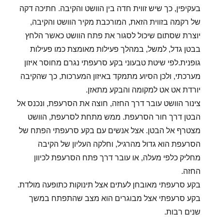
בעקיפין, כך שיש זווית חדה בין הוושט והקיבה. חתיכה דקה
של רקמה בזווית הזאת, המורכבת מקיר הוושט והקיבה,
יוצרת שסתום שיכול לסגור את פתח הוושט כאשר הלחץ
בבטן גדל, למשל, במהלך פעילות מאומצת כמו פעילות
גופנית.לפי שיטת טבעוני בקע סרעפתי נגרם מחוסר איזון
מערכתי, ולכן הסיוע מתמקד באיזון המערכות, כך שהקיבה
יורדת אט אט למקומה והבקע מתאזן.
צינור הוושט עובר דרך החזה, חוצה את הסרעפת, ונכנס אל
הבטן דרך חור הסרעפת. ממש מתחת לסרעפת, הוושט
מצטרף אל הבטן. אצל אנשים עם בקע סרעפתי הפתח של
הסרעפת הוא גדול מהרגיל, וחלקה העליון של הקיבה
מחליק כלפי מעלה, או עובר דרך פתח הסרעפת לכיוון
החזה.
בקע סרעפתי מאובחן לעתים אצל תינוקות כתופעה מולדת.
בקע סרעפתי אצל מבוגרים הוא מצב שהתפתח במשך
שנים רבות.