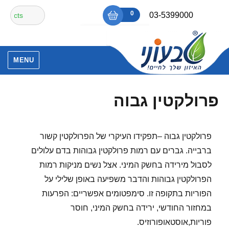
Ski
חיפוש
0
₪0
03-5399000
t
עבור:
conten
אין מוצרים בסל הקניות.
MENU
פרולקטין גבוה
פרולקטין גבוה –תפקידו העיקרי של הפרולקטין קשור
ברבייה. גברים עם רמות פרולקטין גבוהות בדם עלולים
לסבול מירידה בחשק המיני. אצל נשים מניקות רמות
הפרולקטין גבוהות והדבר משפיעה באופן שלילי על
הפוריות בתקופה זו. סימפטומים אפשריים: הפרעות
במחזור החודשי, ירידה בחשק המיני, חוסר
פוריות,אוסטאופורוזיס.