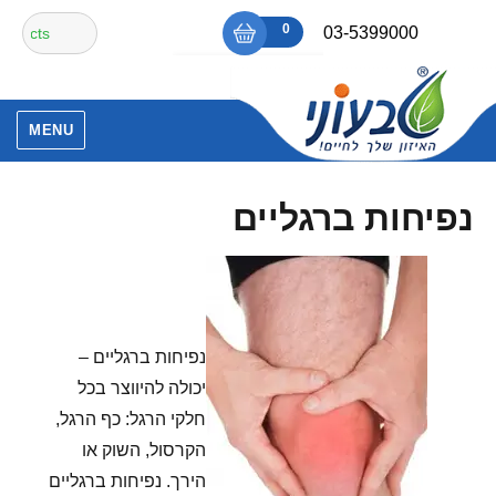
Ski
חיפוש
0
₪0
03-5399000
t
עבור:
conten
אין מוצרים בסל הקניות.
MENU
נפיחות ברגליים
נפיחות ברגליים –
יכולה להיווצר בכל
חלקי הרגל: כף הרגל,
הקרסול, השוק או
הירך. נפיחות ברגליים