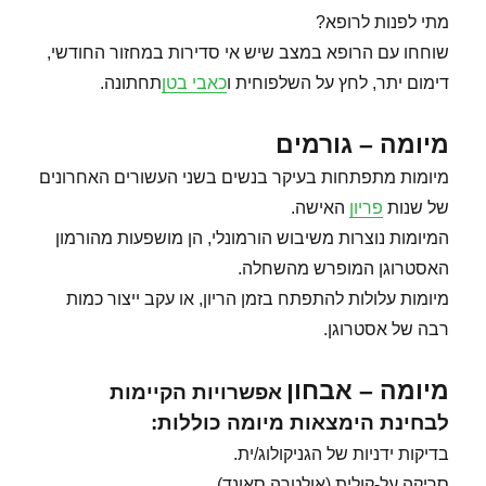
מתי לפנות לרופא?
שוחחו עם הרופא במצב שיש אי סדירות במחזור החודשי,
דימום יתר, לחץ על השלפוחית ו
כאבי בטן
תחתונה.
מיומה – גורמים
מיומות מתפתחות בעיקר בנשים בשני העשורים האחרונים
של שנות
פריון
האישה.
המיומות נוצרות משיבוש הורמונלי, הן מושפעות מהורמון
האסטרוגן המופרש מהשחלה.
מיומות עלולות להתפתח בזמן הריון, או עקב ייצור כמות
רבה של אסטרוגן.
מיומה – אבחון
אפשרויות הקיימות
לבחינת הימצאות מיומה כוללות:
בדיקות ידניות של הגניקולוג/ית.
סריקה על-קולית (אולטרה סאונד).