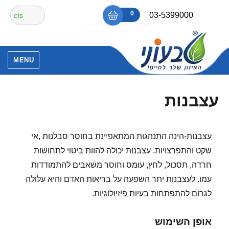
Ski
חיפוש
0
₪0
03-5399000
t
עבור:
conten
אין מוצרים בסל הקניות.
MENU
עצבנות
עצבנות-הינה התנהגות המתאפיינת בחוסר סבלנות ,אי
שקט והתפרצויות. עצבנות יכולה להוות ביטוי לתחושות
חרדה, תסכול, לחץ, עומס וחוסר משאבים להתמודדות
עמו. לעצבנות יתר השפעה על בריאות האדם והיא עלולה
לגרום להתפתחות בעיות פיזיולוגיות.
אופן השימוש