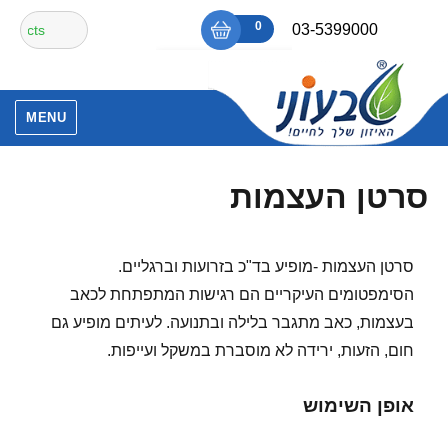
Ski
חיפוש
0
₪0
03-5399000
t
עבור:
conten
אין מוצרים בסל הקניות.
MENU
סרטן העצמות
סרטן העצמות -מופיע בד"כ בזרועות וברגליים.
הסימפטומים העיקריים הם רגישות המתפתחת לכאב
בעצמות, כאב מתגבר בלילה ובתנועה. לעיתים מופיע גם
חום, הזעות, ירידה לא מוסברת במשקל ועייפות.
אופן השימוש