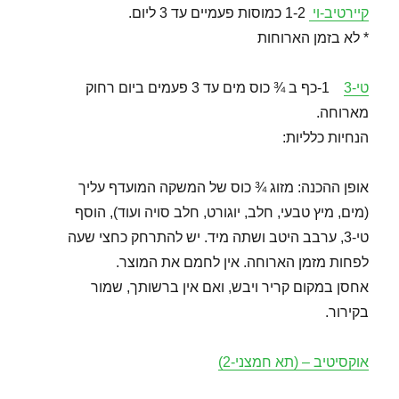
קיירטיב-וי
1-2 כמוסות פעמיים עד 3 ליום.
* לא בזמן הארוחות
טי-3
1-כף ב ¾ כוס מים עד 3 פעמים ביום רחוק
מארוחה.
הנחיות כלליות:
אופן ההכנה: מזוג ¾ כוס של המשקה המועדף עליך
(מים, מיץ טבעי, חלב, יוגורט, חלב סויה ועוד), הוסף
טי-3, ערבב היטב ושתה מיד. יש להתרחק כחצי שעה
לפחות מזמן הארוחה. אין לחמם את המוצר.
אחסן במקום קריר ויבש, ואם אין ברשותך, שמור
בקירור.
אוקסיטיב – (תא חמצני-2)