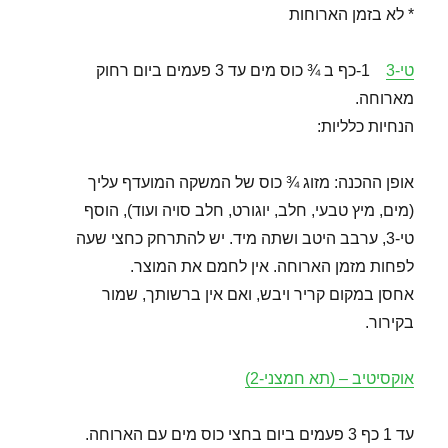
* לא בזמן הארוחות
טי-3
1-כף ב ¾ כוס מים עד 3 פעמים ביום רחוק
מארוחה.
הנחיות כלליות:
אופן ההכנה: מזוג ¾ כוס של המשקה המועדף עליך
(מים, מיץ טבעי, חלב, יוגורט, חלב סויה ועוד), הוסף
טי-3, ערבב היטב ושתה מיד. יש להתרחק כחצי שעה
לפחות מזמן הארוחה. אין לחמם את המוצר.
אחסן במקום קריר ויבש, ואם אין ברשותך, שמור
בקירור.
אוקסיטיב – (תא חמצני-2)
עד 1 כף 3 פעמים ביום בחצי כוס מים עם הארוחה.