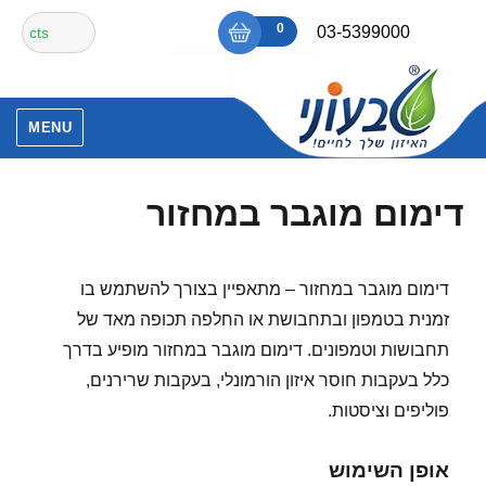
Ski
חיפוש
0
₪0
03-5399000
t
עבור:
conten
אין מוצרים בסל הקניות.
MENU
דימום מוגבר במחזור
דימום מוגבר במחזור – מתאפיין בצורך להשתמש בו
זמנית בטמפון ובתחבושת או החלפה תכופה מאד של
תחבושות וטמפונים. דימום מוגבר במחזור מופיע בדרך
כלל בעקבות חוסר איזון הורמונלי, בעקבות שרירנים,
פוליפים וציסטות.
אופן השימוש