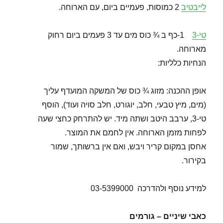
לייבטיב
2 כמוסות, פעמיים ביום, עם הארוחה.
טי-3
1-כף ב ¾ כוס מים עד 3 פעמים ביום רחוק
מארוחה.
הנחיות כלליות:
אופן ההכנה: מזוג ¾ כוס של המשקה המועדף עליך
(מים, מיץ טבעי, חלב, יוגורט, חלב סויה ועוד), הוסף
טי-3, ערבב היטב ושתה מיד. יש להתרחק כחצי שעה
לפחות מזמן הארוחה. אין לחמם את המוצר.
אחסן במקום קריר ויבש, ואם אין ברשותך, שמור
בקירור.
למידע נוסף ולהדרכה 03-5399000
כאבי שיניים – גורמים