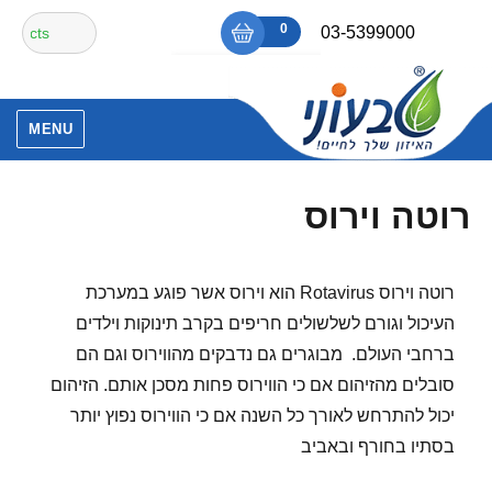
Ski
חיפוש
0
₪0
03-5399000
t
עבור:
conten
אין מוצרים בסל הקניות.
MENU
רוטה וירוס
רוטה וירוס Rotavirus הוא וירוס אשר פוגע במערכת
העיכול וגורם לשלשולים חריפים בקרב תינוקות וילדים
ברחבי העולם. מבוגרים גם נדבקים מהווירוס וגם הם
סובלים מהזיהום אם כי הווירוס פחות מסכן אותם. הזיהום
יכול להתרחש לאורך כל השנה אם כי הווירוס נפוץ יותר
בסתיו בחורף ובאביב