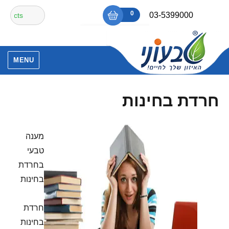
Ski
חיפוש
0
₪0
03-5399000
t
עבור:
conten
אין מוצרים בסל הקניות.
MENU
חרדת בחינות
מענה
טבעי
בחרדת
בחינות
חרדת
בחינות