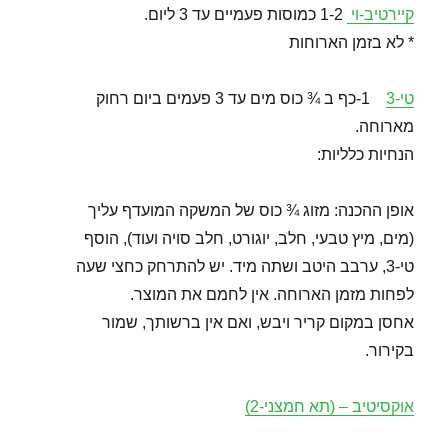
קיירטיב-וי
1-2 כמוסות פעמיים עד 3 ליום.
* לא בזמן הארוחות
טי-3
1-כף ב ¾ כוס מים עד 3 פעמים ביום רחוק
מארוחה.
הנחיות כלליות:
אופן ההכנה: מזוג ¾ כוס של המשקה המועדף עליך
(מים, מיץ טבעי, חלב, יוגורט, חלב סויה ועוד), הוסף
טי-3, ערבב היטב ושתה מיד. יש להתרחק כחצי שעה
לפחות מזמן הארוחה. אין לחמם את המוצר.
אחסן במקום קריר ויבש, ואם אין ברשותך, שמור
בקירור.
אוקסיטיב – (תא חמצני-2)