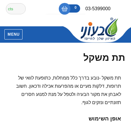
Ski
חיפוש
0
₪0
03-5399000
t
עבור:
conten
אין מוצרים בסל הקניות.
MENU
תת משקל
תת משקל -נובע בדרך כלל ממחלות, כתופעת לוואי של
תרופות, דלקות מעיים או מהפרעות אכילה ודכאון. חשוב
לאבחן את מקור הבעיה ולטפל על מנת למנוע חסרים
תזונתיים ונזקים לגוף.
אופן השימוש