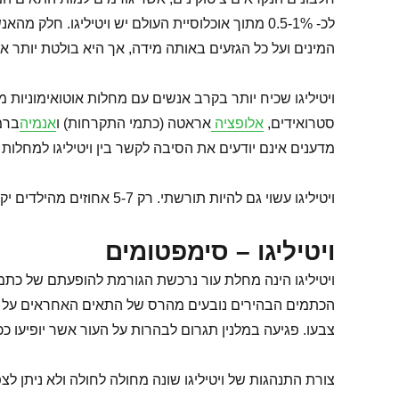
המינים ועל כל הגזעים באותה מידה, אך היא בולטת יותר א
ויטיליגו שכיח יותר בקרב אנשים עם מחלות אוטואימוניות 
סטרואידים,
אלופציה
אראטה (כתמי התקרחות) ו
אנמיה
ברמה
מדענים אינם יודעים את הסיבה לקשר בין ויטיליגו למחלות א
ויטיליגו עשוי גם להיות תורשתי. רק 5-7 אחוזים מהילדים יקבל ויטיליגו גם אם להורה יש את זה. כאשר לרוב האנשים עם ויטיליגו אין היסטוריה משפחתית של ההפרעה.
ויטיליגו – סימפטומים
ויטיליגו הינה מחלת עור נרכשת הגורמת להופעתם של כתמים
הכתמים הבהירים נובעים מהרס של התאים האחראים על הכהי
צבעו. פגיעה במלנין תגרום לבהרות על העור אשר יופיעו ככתמים, הח
צורת התנהגות של ויטיליגו שונה מחולה לחולה ולא ניתן 