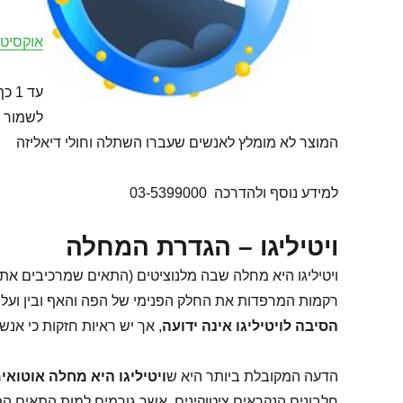
אוקסיטיב
עד 1 כף 3 פעמים ביום בחצי כוס מים עם הארוחה.
לשמור ב
המוצר לא מומלץ לאנשים שעברו השתלה וחולי דיאליזה
למידע נוסף ולהדרכה 03-5399000
ויטיליגו – הגדרת המחלה
ויטיליגו היא מחלה שבה מלנוציטים (התאים שמרכיבים את 
רקמות המרפדות את החלק הפנימי של הפה והאף ובין ועל ה
הסיבה לויטיליגו אינה ידועה
, אך יש ראיות חזקות כי אנש
הדעה המקובלת ביותר היא ש
ויטיליגו היא מחלה אוטואימ
חלבונים הנקראים ציטוקינים, אשר גורמים למות התאים המ