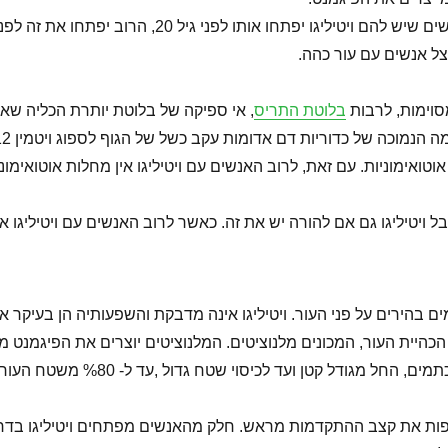
צל אנשים עם עור כהה.
מסוימות, לרבות
בלוטת התריס
, אי ספיקה של בלוטת יותרת הכליה שאי
 הנמוכה של כדוריות דם אדומות עקב כשל של הגוף לספוג ויטמין B-12.
וטואימוניות. עם זאת, לרוב האנשים עם ויטיליגו אין מחלות אוטואימונ
 בהירים על פני העור. ויטיליגו אינה מדבקת והשפעותיה הן בעיקר א
ית העור, המכונים מלנוציטים. המלנוציטים יוצרים את הפיגמנט מל
ל מגודל קטן ועד לכיסוי שטח גדול ,עד ל- %80 משטח העור.
לצפות את קצב ההתקדמות מראש. חלק מהאנשים מפתחים ויטיליגו בדרך 