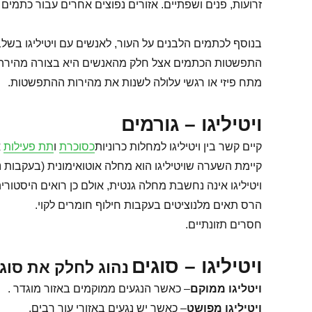
זרועות, פנים ושפתיים. אזורים נפוצים אחרים עבור כתמים 
בנוסף לכתמים הלבנים על העור, לאנשים עם ויטיליגו בשל
התפשטות הכתמים אצל חלק מהאנשים היא בצורה מהירה בכל
מתח פיזי או רגשי עלולה לשנות את מהירות ההתפשטות.
ויטיליגו – גורמים
קיים קשר בין ויטיליגו למחלות כרוניות
כסוכרת
ו
תת פעילות
א
קיימת השערה שויטיליגו הוא מחלה אוטואימונית (בעקבות נו
ויטיליגו אינה נחשבת מחלה גנטית, אולם כן רואים היסטור
הרס תאים מלנוציטים בעקבות חילוף חומרים לקוי.
חסרים תזונתיים.
ויטיליגו – סוגים
נהוג לחלק את סוגי 
ויטליגו ממוקם
– כאשר הנגעים ממוקמים באזור מוגדר .
ויטיליגו מפושט
– כאשר יש נגעים באזורי עור רבים.