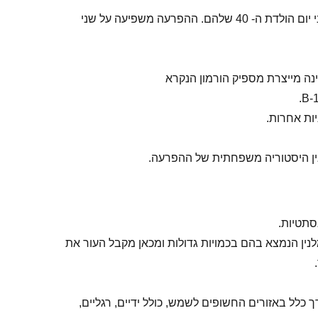
לכ- 0.5-1% מתוך אוכלוסיית העולם יש ויטיליגו. חלק מהאנשים שיש להם ויטיליגו יפתחו אותו לפני גיל 20, הרוב יפתחו את זה לפני יום הולדת ה- 40 שלהם. ההפרעה משפיעה על שני
נה מייצרת מספיק הורמון הנקרא
יות אחרות.
סתטיות.
נין הנמצא בהם בכמויות גדולות ומכאן מקבל העור את
כלל באזורים החשופים לשמש, כולל ידיים, רגליים,