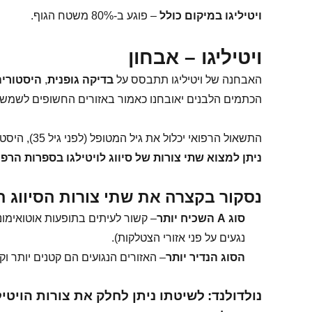
ויטיליגו במיקום כולל
– פוגע ב-80% משטח הגוף.
ויטיליגו – אבחון
האבחנה של ויטיליגו תתבסס על
בדיקה גופנית
,
היסטוריה
הכתמים הלבנים יאובחנו כאמור באזורים החשופים לשמש, כו
התשאול הרפואי יכלול את גיל המטופל (לפני גיל 35), היסטוריה משפחתית, מחלות אוטואימוניות במשפחה, שיער מאפיר בחודשים האחרונים.
ניתן למצוא
שתי צורות של סיווג לויטילגו
בספרות הרפו
נסקור בקצרה את שתי צורות הסיווג ה
סוג
A
השכיח יותר
– קשור לעיתים בתופעות אוטואימונ
נגעים על פני אזורי הצטלקות).
הסוג הנדיר יותר
– האזורים הנגועים הם קטנים יותר ו
נולדולנד:
לשיטתו ניתן לחלק את צורות הויטיליגו