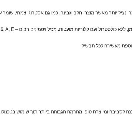
ר ונציל יותר מאשר מוצרי חלב וגבינה, כמו גם אסטרוגן צמחי. שומר 
ת מועטות. מכיל ויטמינים רבים – C, B1, B2, B6, A, E ,חומצה פולית, ניאצין ולציטין.
 לסביבה ומייצרת טופו מהרמה הגבוהה ביותר תוך שימוש בטכנולוגיות 