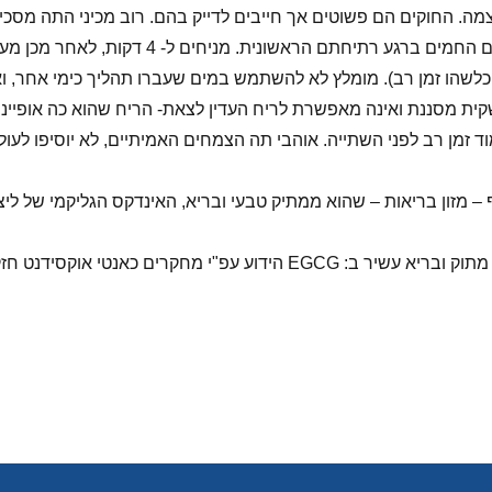
 עצמה. החוקים הם פשוטים אך חייבים לדייק בהם. רוב מכיני התה מסכ
ית. מניחים ל- 4 דקות, לאחר מכן מערבבים ואחר דקה נוספת מוזגים.
שהו זמן רב). מומלץ לא להשתמש במים שעברו תהליך כימי אחר, ואין 
ית מסננת ואינה מאפשרת לריח העדין לצאת- הריח שהוא כה אופייני
 זמן רב לפני השתייה. אוהבי תה הצמחים האמיתיים, לא יוסיפו לעול
מזון בריאות – שהוא ממתיק טבעי ובריא, האינדקס הגליקמי של ליצו
המלצה נוספת היא לשתות כוס תה סוויטי – תה ירוק טעים, מתוק ובריא עשיר