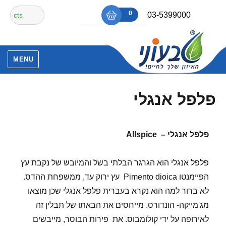
Ski
חיפוש
0
₪0
03-5399000
t
עבור:
conten
אין מוצרים בסל הקניות.
MENU
פלפל אנגלי
פלפל אנגלי –
Allspice
פלפל אנגלי הוא הגרגר הבלתי בשל והמיובש של נקבת עץ
הפיימנטו Pimento dioica עץ ירוק עד, ממשפחת ההדס.
לא ברור למה הוא נקרא בעברית פלפל אנגלי שכן מוצאו
מג'מייקה- הונדורס. מייחסים את הבאתו של תבלין זה
לאירופה על ידי קולומבוס. את פירות הבוסר, מייבשים