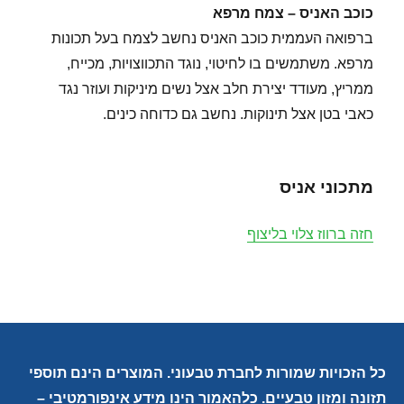
כוכב האניס – צמח מרפא
ברפואה העממית כוכב האניס נחשב לצמח בעל תכונות
מרפא. משתמשים בו לחיטוי, נוגד התכווצויות, מכייח,
ממריץ, מעודד יצירת חלב אצל נשים מיניקות ועוזר נגד
כאבי בטן אצל תינוקות. נחשב גם כדוחה כינים.
מתכוני אניס
חזה ברווז צלוי בליצוף
כל הזכויות שמורות לחברת טבעוני. המוצרים הינם תוספי
תזונה ומזון טבעיים. כלהאמור הינו מידע אינפורמטיבי –