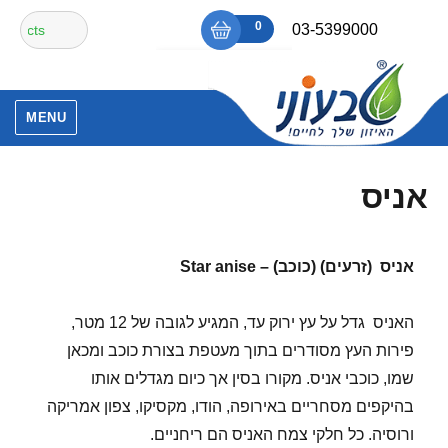
Ski
חיפוש
0
₪0
03-5399000
t
עבור:
conten
אין מוצרים בסל הקניות.
MENU
אניס
אניס (זרעים) (כוכב) –
Star anise
האניס גדל על עץ ירוק עד, המגיע לגובה של 12 מטר,
פירות העץ מסודרים בתוך מעטפת בצורת כוכב ומכאן
שמו, כוכבי אניס. מקורו בסין אך כיום מגדלים אותו
בהיקפים מסחריים באירופה, הודו, מקסיקו, צפון אמריקה
ורוסיה. כל חלקי צמח האניס הם ריחניים.