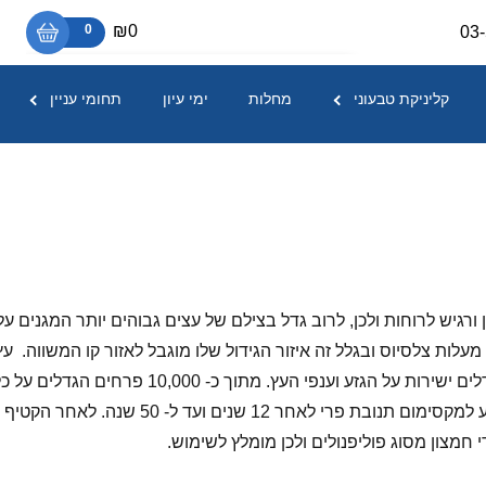
₪0
0
03
אין מוצרים בסל הקניות.
קליניקת טבעוני
מחלות
ימי עיון
תחומי עניין
 ורגיש לרוחות ולכן, לרוב גדל בצילם של עצים גבוהים יותר המגנים
העץ. עץ זה אינו אוהב לצמוח בטמפרטורות הנמוכות מ- 16 מעלות צלסיוס ובגלל זה איזור הגידול שלו
העץ גדל עד ל- 12 מטר עליו מבריקים, פרחיו הורדר
נעים. עץ הקקאו נותן את יבולו לראשונה לאחר 4
חמצון מסוג פוליפנולים ולכן מומלץ לשימוש.