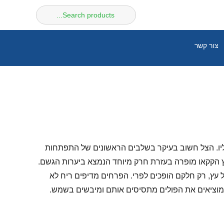
חיפוש
עבור:
צור קשר
 עליו. הצל חשוב בעיקר בשלבים הראשונים של התפתחות
 מוגבל לאזור קו המשווה. עץ הקקאו מופרה בעזרת חרק מיוחד הנמצא ביערות הגשם.
דים גדלים ישירות על הגזע וענפי העץ. מתוך כ- 10,000 פרחים הגדלים על כל עץ, רק חלקם הופכים לפרי. הפרחים מדיפים ריח לא
 שנים ומגיע למקסימום תנובת פרי לאחר 12 שנים ועד ל- 50 שנה. לאחר הקטיף מוציאים את הפולים מתסיסים אותם ומיבשים בשמש.