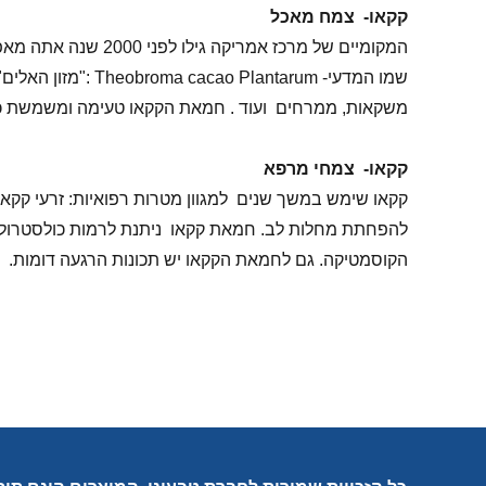
קקאו- צמח מאכל
המקומיים של מרכז אמריקה גילו לפני 2000 שנה אתה מאפיינים האכילים של פירות עץ הקקאו
שמו המדעי- tarum
משקאות, ממרחים ועוד . חמאת הקקאו טעימה ומשמשת כת
קקאו- צמחי מרפא
קקאו שימש במשך שנים למגוון מטרות רפואיות: זרעי קקא
להפחתת מחלות לב. חמאת קקאו ניתנת לרמות כולסטרול נמ
הקוסמטיקה. גם לחמאת הקקאו יש תכונות הרגעה דומות.