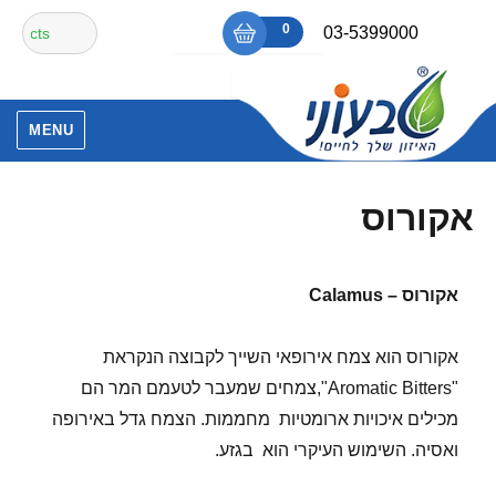
Ski
חיפוש
0
₪0
03-5399000
t
עבור:
conten
אין מוצרים בסל הקניות.
MENU
אקורוס
אקורוס –
Calamus
אקורוס הוא צמח אירופאי השייך לקבוצה הנקראת
"Aromatic Bitters",צמחים שמעבר לטעמם המר הם
מכילים איכויות ארומטיות מחממות. הצמח גדל באירופה
ואסיה. השימוש העיקרי הוא בגזע.