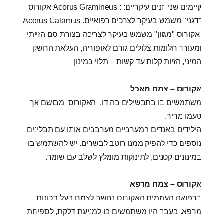
קיימים שני זנים עיקריים: : Acorus Gramineus אקורוס
"דגני" משמש בעיקר לצרכים רפואיים. Acorus Calamus
אקורוס "מגוון" משמש בעיקר לצריכה בצורת סם הזייתי
ומעורר חלומות צלולים גורם לאופוריה, העלאת החשק
המיני, הזיות קלות עד קשות – תלוי במינון.
אקורוס – צמח מאכל
משתמשים בו בתבשילים בהודו. האקורוס מבושם אך
טעמו מריר.
הילידים באנדים המערביים מערבבים אותו עם תבלינים
נוספים כדי להפיק ממנו רוטב לבשרים. יש להשתמש בו
במינונים קטנים, לתינוקות מומלץ לשלב עם שומר.
אקורוס – צמח מרפא
ברפואה העממית האקורוס נחשב לצמח בעל תכונות
מרפא. בעבר היו משתמשים בו למניעת דלקת, לספיחת