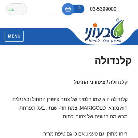
Ski
חיפוש
0
₪0
03-5399000
t
עבור:
conten
אין מוצרים בסל הקניות.
MENU
קלנדולה
קלנדולה / ציפורני החתול
קלנדולה הוא שמו הלטיני של צמח ציפורן החתול ובאנגלית
הוא נקרא MARIGOLD. צמח חד- שנתי, בעל תפרחת
מרשימה בגוונים של צהוב וכתום.
ריחו מתוק וגם טעמו, אם כי גם טיפה מריר.