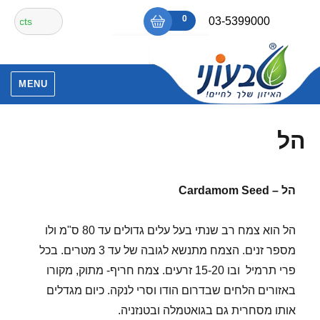
Ski
חיפוש
0
₪0
03-5399000
t
עבור:
conten
אין מוצרים בסל הקניות.
MENU
הל
הל –
Cardamom Seed
הל הוא צמח רב שנתי בעל עלים גדולים עד 80 ס"מ ולו
מספר זנים. הצמח מתנשא לגובה של עד 3 מטרים. בכל
פרי תרמיל ובו 15-20 זרעים. צמח חריף- מתוק, מקורו
באזורים הלחים שבדרום הודו וסרי לנקה. כיום מגדלים
אותו מסחרית גם בגואטמלה ובטנזניה.