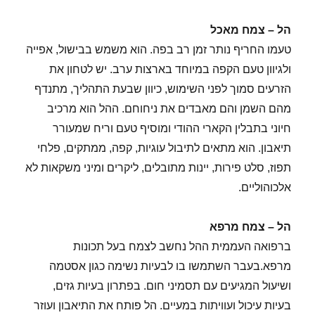
הל – צמח מאכל
טעמו החריף נותר זמן רב בפה. הוא משמש בבישול, אפייה
ולגיוון טעם הקפה במיוחד בארצות ערב. יש לטחון את
הזרעים סמוך לפני השימוש, כיוון שבעת התהליך, מתנדף
מהם השמן והם מאבדים את ניחוחם. ההל הוא מרכיב
חיוני בתבלין הקארי ההודי ומוסיף טעם וריח שמעורר
תיאבון. הוא מתאים לתיבול עוגיות, קפה, ממתקים, פלחי
תפוז, סלט פירות, יינות מתובלים, ליקרים ומיני משקאות לא
אלכוהוליים.
הל – צמח מרפא
ברפואה העממית ההל נחשב לצמח בעל תכונות
מרפא.בעבר השתמשו בו לבעיות נשימה כגון אסטמה
ושיעול המגיעים עם תסמיני חום. בפתרון בעיות גזים,
בעיות עיכול ועוויתות במעיים. הל פותח את התיאבון ועוזר