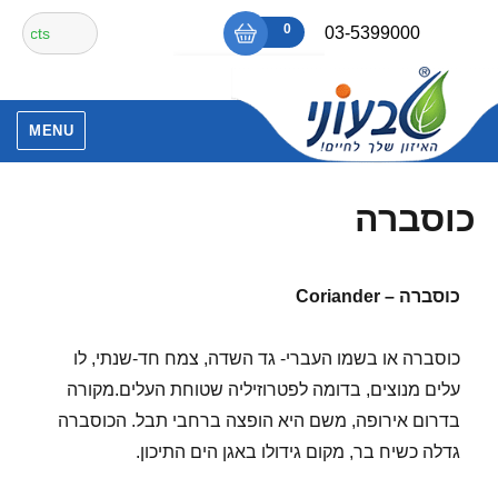
Ski
חיפוש
0
₪0
03-5399000
t
עבור:
conten
אין מוצרים בסל הקניות.
MENU
כוסברה
כוסברה –
Coriander
כוסברה או בשמו העברי- גד השדה, צמח חד-שנתי, לו
עלים מנוצים, בדומה לפטרוזיליה שטוחת העלים.מקורה
בדרום אירופה, משם היא הופצה ברחבי תבל. הכוסברה
גדלה כשיח בר, מקום גידולו באגן הים התיכון.