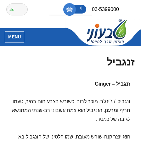
Ski
חיפוש
0
₪0
03-5399000
t
עבור:
conten
אין מוצרים בסל הקניות.
MENU
זנגביל
זנגביל
–
Ginger
זנגביל / ג'ינג'ר, מוכר לרוב כשורש בצבע חום בהיר, טעמו
חריף ומרענן. הזנגביל הוא צמח עשבוני רב-שנתי המתנשא
לגובה של כמטר.
הוא יוצר קנה-שורש מעובה. שמו הלטיני של הזנגביל בא