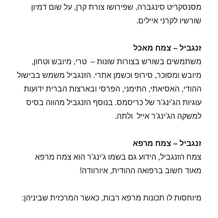
מסנסקריט סינגברה, שפירושו צורת קרן, על שום דמיון
שורשיו לקרני איילים.
זנגביל – צמח מאכל
משתמשים בשורש בצורות שונות – טרי, מיובש וטחון,
מיובש ומסוכר, סירופ וכשמן אתרי. הזנגביל משמש בבישול
ההודי, האסיאתי, התימני, הפרסי ובארצות הברית ידועות
עוגיות הג'ינג'ר של כריסמס. בנוסף הזנגביל מהווה בסיס
למשקה הג'ינג'ר אייל ולתה.
זנגביל – צמח מרפא
צמח הזנגביל, הידוע גם בשמו ג'ינג'ר הוא צמח מרפא
מאוד חשוב ברפואה ההודית, איורוודה!
מיוחסות לו תכונות מרפא רבות, כאשר המרכזית שביניהן: