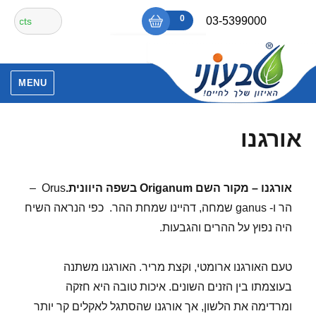
Ski
חיפוש
0
₪0
03-5399000
t
עבור:
conten
אין מוצרים בסל הקניות.
MENU
אורגנו
אורגנו – מקור השם
Origanum
בשפה היוונית.
Orus –
הר ו- ganus שמחה, דהיינו שמחת ההר. כפי הנראה השיח
היה נפוץ על ההרים והגבעות.
טעם האורגנו ארומטי, וקצת מריר. האורגנו משתנה
בעוצמתו בין הזנים השונים. איכות טובה היא חזקה
ומרדימה את הלשון, אך אורגנו שהסתגל לאקלים קר יותר