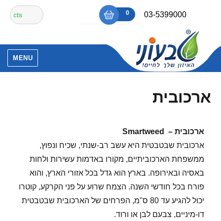
Ski
חיפוש
0
₪0
03-5399000
t
עבור:
conten
אין מוצרים בסל הקניות.
MENU
ארכובית
ארכובית
– Smartweed
ארכובית שבטבטית היא עשב רב-שנתי, שכיח ונפוץ,
ממשפחת הארכוביתיים, מקורו באדמות עשירות ולחות
באסיה ובאירופה. בארץ הוא גדל בכל אזורי הארץ, והוא
פורח בכל חודשי השנה. הצמח שרוע על פני הקרקע, קוטרו
יכול להגיע עד 80 ס"מ, הפרחים של הארכובית שבטבטית
דו-מיניים, צבעם לבן או ורוד.