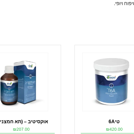
טי6A
אוקסיטיב – (תא חמצני-2)
₪
207.00
₪
420.00