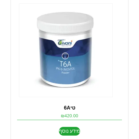
טי6A
₪
420.00
מידע נוסף