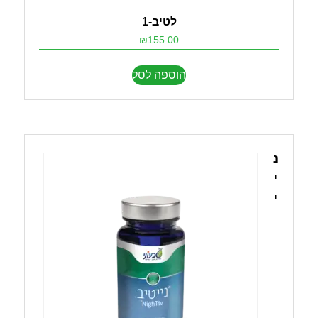
לטיב-1
₪
155.00
הוספה לסל
נ
י
י