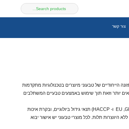
חיפוש
עבור:
צור קשר
ונה הייחודיים של טבעוני מיוצרים בטכנולוגיות מתקדמות
יאים יותר וזאת תוך שימוש באמצעים טבעיים המשתלבים
הינם תוספי תזונה טבעיים המצטיינים באיכות גבוהה, נבחרים בקפידה ועומדים בסטנדרטים גבוהים (כמו תיקני EU ,GMP ו- HACCP) תנאי גידול ביולוגיים, ובקרת איכות
א היווצרות תלות. לכל מוצרי טבעוני יש אישור יבוא