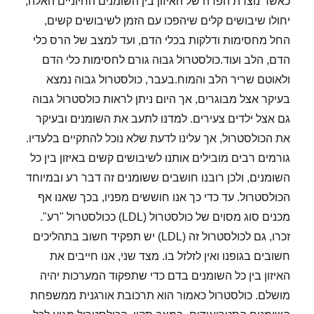
כאשר נוצרת הפרה של האיזון בין השומנים החיוניים האלה,
יחולו שיבושים קלים שיהפכו עם הזמן לשיבושים קשים,
החל מחסימות ודלקות בכלי הדם, ועד למצב של הרס כלי
הדם, הלב ועוד.כולסטרול גבוה גורם לחסימות כלי הדם
ולאוטם שריר הלב והמוח.בעבר, כולסטרול גבוה נמצא
בעיקר אצל מבוגרים, אך היום ניתן לראות כולסטרול גבוה
גם אצל ילדים צעירים. למדנו לתעב את השומנים ובעיקר
את הכולסטרול, אך עלינו לדעת שלא נוכל להתקיים בלעדיו.
גורמים רבים מובילים אותנו לשיבושים קשים באיזון בין כל
השומנים, ולכן רובנו חושבים ששומנים זה דבר רע ובמיוחד
הכולסטרול. עד כדי כך אנו חוששים מפניו, בכך שאנו אף
מכנים סוג מסוים של כולסטרול (LDL) ככולסטרול "רע".
זכרו, גם לכולסטרול זה (LDL) יש תפקיד חשוב בתהליכים
חשובים בגופנו ואין לזלזל בו. מצד שני, אנו חייבים את
האיזון בין כל השומנים בדם כדי שתפקוד המערכות יהיה
מושלם. כולסטרול כאמור הוא תרכובת אורגנית ממשפחת