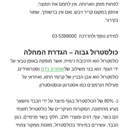
לפחות מזמן הארוחה. אין לחמם את המוצר.
אחסן במקום קריר ויבש, ואם אין ברשותך, שמור
בקירור.
למידע נוסף ולהדרכה 03-5399000
כולסטרול גבוה – הגדרת המחלה
כולסטרול הוא תרכובת כימית, אשר מופקת באופן טבעי על
ידי הגוף. הוא בנוי משילוב של
שומנים בדם
וסטרואידים.
כולסטרול הוא אבן הבניין של קרומי התא, ואחראי על
פעילות הורמונים כמו אסטרוגן וטסטוסטרון.
כ- 80% של הכולסטרול בגוף מיוצר על ידי הכבד והשאר
מגיע מהתזונה. המקורות העיקריים של כולסטרול תזונתי
הם בשר, עוף, דגים ומוצרי חלב. חלקי בשר פנימיים, כגון
הכבד, עשירים במיוחד בכולסטרול, מזונות ממקור צמחי