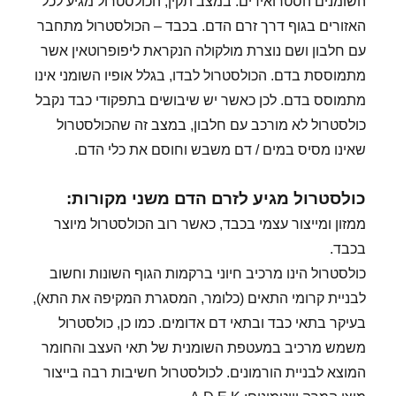
השומנים הסטרואידים. במצב תקין, הכולסטרול מגיע לכל
האזורים בגוף דרך זרם הדם. בכבד – הכולסטרול מתחבר
עם חלבון ושם נוצרת מולקולה הנקראת ליפופרוטאין אשר
מתמוססת בדם. הכולסטרול לבדו, בגלל אופיו השומני אינו
מתמוסס בדם. לכן כאשר יש שיבושים בתפקודי כבד נקבל
כולסטרול לא מורכב עם חלבון, במצב זה שהכולסטרול
שאינו מסיס במים / דם משבש וחוסם את כלי הדם.
כולסטרול מגיע לזרם הדם משני מקורות:
ממזון ומייצור עצמי בכבד, כאשר רוב הכולסטרול מיוצר
בכבד.
כולסטרול הינו מרכיב חיוני ברקמות הגוף השונות וחשוב
לבניית קרומי התאים (כלומר, המסגרת המקיפה את התא),
בעיקר בתאי כבד ובתאי דם אדומים. כמו כן, כולסטרול
משמש מרכיב במעטפת השומנית של תאי העצב והחומר
המוצא לבניית הורמונים. לכולסטרול חשיבות רבה בייצור