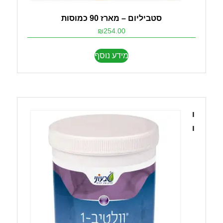
סטביליום – מארז 90 כמוסות
₪
254.00
מידע נוסף
ו
ו