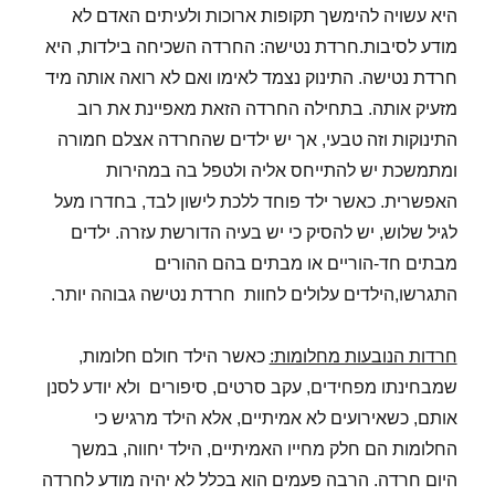
היא עשויה להימשך תקופות ארוכות ולעיתים האדם לא
מודע לסיבות.חרדת נטישה: החרדה השכיחה בילדות, היא
חרדת נטישה. התינוק נצמד לאימו ואם לא רואה אותה מיד
מזעיק אותה. בתחילה החרדה הזאת מאפיינת את רוב
התינוקות וזה טבעי, אך יש ילדים שהחרדה אצלם חמורה
ומתמשכת יש להתייחס אליה ולטפל בה במהירות
האפשרית. כאשר ילד פוחד ללכת לישון לבד, בחדרו מעל
לגיל שלוש, יש להסיק כי יש בעיה הדורשת עזרה. ילדים
מבתים חד-הוריים או מבתים בהם ההורים
התגרשו,הילדים עלולים לחוות חרדת נטישה גבוהה יותר.
חרדות הנובעות מחלומות:
כאשר הילד חולם חלומות,
שמבחינתו מפחידים, עקב סרטים, סיפורים ולא יודע לסנן
אותם, כשאירועים לא אמיתיים, אלא הילד מרגיש כי
החלומות הם חלק מחייו האמיתיים, הילד יחווה, במשך
היום חרדה. הרבה פעמים הוא בכלל לא יהיה מודע לחרדה