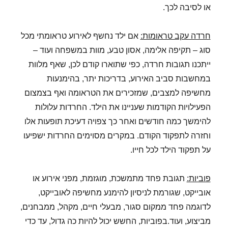
או לסיבה לכך.
חרדה עקב טראומות:
אם ילד נחשף לאירוע טראומתי מכל
סוג – תקיפה אלימה, אסון טבע, מוות במשפחה ועוד –
ייתכנו תגובות חרדה, כפי שתוארו קודם לכן, שאף מלוות
במחשבות סביב האירוע, בדריכות יתר, בהימנעות
מחשיפה למצבים, שמזכירים את הטראומה ואף בצמצום
הפעילויות הקודמות שעניינו את הילד. החרדות עלולות
להימשך כמה חודשים ואחר כך צפויה דעיכת תופעות אלו
וחזרה לתפקוד הקודם. במקרים מסוימים החרדות ישפיעו
על תפקוד הילד לכל חייו.
פוביות:
תגובת פחד מתמשכת, מוגזמת, מפני אירוע או
אובייקט, שגורמת לניסיון להימנע מחשיפה לאובייקט,
לדוגמה פחד ממקום סגור, מבעלי חיים, מקהל, ממבחנים,
מביצוע, ועוד.בפוביות, החשש יכול להיות כה גדול, עד כדי