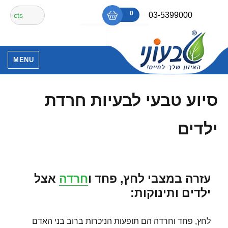
Ski
חיפוש
0
₪0
03-5399000
t
עבור:
conten
אין מוצרים בסל הקניות.
MENU
סיוע טבעי לבעיות חרדת
ילדים
עזרה במצבי לחץ, פחד ו
חרדה
אצל
ילדים ותינוקות
:
לחץ, פחד וחרדה הם תופעות הניכרות ברוב בני האדם