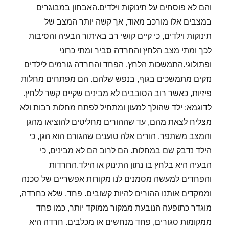
והם לא פוסחים על תינוקות וילדים.האבחון במבוגרים
במצבים אלו מורכב מאוד, אך קשה יותר המצב של
תינוקות וילדים, כי קיים קושי רב באיתור הבעיה והסיבות
לכך ומתי מצב הלחץ והחרדה סביר ומתי כרוני
ופתולוגי.התמשכות הלחץ, הפחד והחרדה גורמים לילדים
נזקים מתמשכים בגוף, בנפש שלהם. הם מפתחים מחלות
פיזיות, כאשר רוב הסובבים לא מבינים שקיים קשר ללחץ.
לדוגמא: ילד שהולך למעון ומתחיל לפתח מחלות רבות ולא
מצליח לצאת מהם, עד שההורים מחליטים להוציאו מהגן
והמצב משתפר. הורים אלה טוענים שהגורם הוא הגן, כי
הילד נדבק שם במחלות. הם לרוב הם לא מבינים, כי
הבעיה היא בלחץ בו נתון התינוק או הילד.החרדות
והפחדים למעשה מסמנים לנו מקורות אפשריים של סכנה
וממקדים אותנו ההורים להיות קשובים. פחד, שלא כחרדה,
מוגדר כתופעה הנובעת ממקור ממוקד יותר, כמו פחד
ממקומות סגורים, פחד מנחשים או מכלבים. חרדה היא