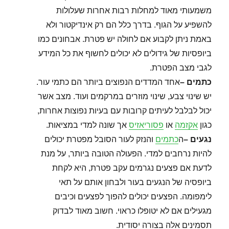
משמעותי מאוד למחלות רבות אחרות שעלולות
להשפיע על הגוף. בדרך כלל הם רק אינדיקטור ולא
באמת ניתן לקבוע אם לחולה יש פטרת. אבחונים כמו
ביופסיות של גידולים לא יכולים לחשוף את כל המידע
לגבי מצב הפטרת.
כתמים
–
אחד המדדים הנפוצים ביותר הם כתמי עור.
יש שינוי צבע, שינוי מוזרים במרקמים ועוד. מצב אשר
יכול לבלבל לעיתים קרובות עם בעיות נפוצות אחרות,
כגון
אקזמה
או
פסוריאזיס
אך שונה למדי במציאות.
נגעים
–
ה
כתמים
והנזק לעור הסובל מפטרת יכולים
להיות נרחבים למדי. הפעולה הטובה ביותר, על מנת
לדעת אם פצעים נגרמים עקב פטרת, היא לקחת
ביופסיה של הנגעים בעור ולבחון אותם על תאי
לימפומה. הפצעים יכולים להפוך לפצעים וכיבים
מגעילים אם לא יטופלו כראוי. חשוב מאוד לבדוק
תסמינים אלה בצורה יסודית.