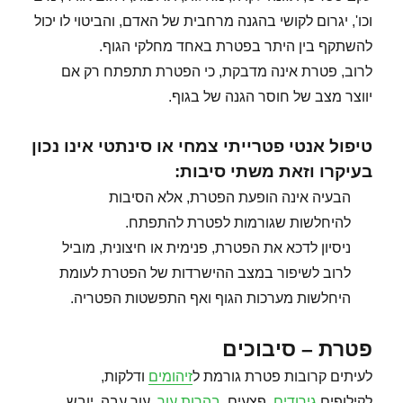
וכו', יגרום לקושי בהגנה מרחבית של האדם, והביטוי לו יכול
להשתקף בין היתר בפטרת באחד מחלקי הגוף.
לרוב, פטרת אינה מדבקת, כי הפטרת תתפתח רק אם
יווצר מצב של חוסר הגנה של בגוף.
טיפול אנטי פטרייתי צמחי או סינתטי אינו נכון
בעיקרו וזאת משתי סיבות:
הבעיה אינה הופעת הפטרת, אלא הסיבות
להיחלשות שגורמות לפטרת להתפתח.
ניסיון לדכא את הפטרת, פנימית או חיצונית, מוביל
לרוב לשיפור במצב ההישרדות של הפטרת לעומת
היחלשות מערכות הגוף ואף התפשטות הפטריה.
פטרת – סיבוכים
לעיתים קרובות פטרת גורמת ל
זיהומים
ודלקות,
לקילופים,
גירודים
, פצעים,
בהרות עור
, עור עבה, יובש