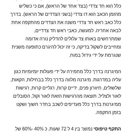
כלל הוא חד צדדי (בצד אחד של הראש), אם כי כשליש
מהזמן הכאב הוא דו צדדי (בשני הצדדים של הראש). בדרך
כלל כאב ראש חד צדדי משנה את הצדדים מהתקפה אחת
לבאה אחריה. למעשה, כאבי ראש חד צדדיים,
שמתרחשים באותו צד עלולים להדליק נורה אדומה
ומחייבים לשקול בדיקה, כי זה יכול להיגרם כתופעה משנית
שנגרמת על ידי גידול במוח.
המיגרנה בדרך כלל מחמירה על ידי פעולות יומיומיות כגון
עליה במדרגות. מיגרנה מלווה בדרך כלל בבחילות, הקאות,
שלשולים, חיוורון פנים, ידיים קרות, רגליים קרות, רגישות
לאור ולצליל. תוצאה מהרגישות הזאת לאור וקול, הסובלים
ממיגרנות בדרך כלל מעדיפים לשכב בחדר חשוך ושקט
בזמן התקפה.
התקף טיפוסי
נמשך בין 4 ל 72 שעות. כ 40% -60% של