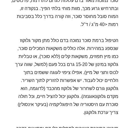
סוכר נמוכות מאוד בדם עלולות לגרום לתרדמת, פרכוסים,
ובתרחיש גרוע מכך, מוות מוחי בלתי הפיך. בנקודה זו,
המוח סובל מחוסר סוכר, וזה קורה בדרך כלל בסביבות
רמות <40 מ"ג / ד"ל.
הטיפול ברמת סוכר נמוכה בדם כולל מתן מקור גלוקוז
שנספג במהירות. אלה כוללים משקאות המכילים סוכר,
כמו מיץ תפוזים, משקאות קלים (ללא סוכר), או טבליות
גלוקוז במינון של 15-20 גרם בכל פעם (למשל, שווה ערך
לכוס וחצי של מיץ). אפילו ציפוי לעוגה ששמים בתוך
הלחיים יכול לעבוד. יש אפשרות להזריק לתוך השריר.
גלוקגון גורם לשחרור של גלוקוז מהכבד (לדוגמה, הוא
מקדם גלוקונאוגנזה). גלוקגון יכול להציל חיים, וכל חולה
סוכרת עם היסטוריה של היפוגליקמיה (בעיקר אינסולין)
צריך ערכת גלוקגון.