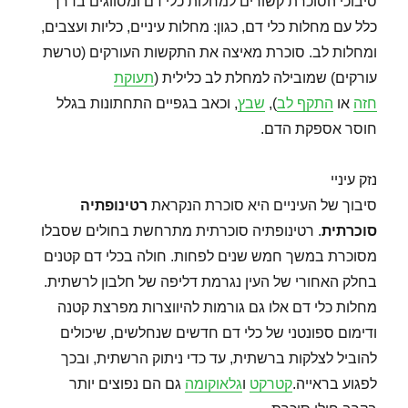
סיבוכי הסוכרת קשורים למחלות כלי דם ומסווגים בדרך
כלל עם מחלות כלי דם, כגון: מחלות עיניים, כליות ועצבים,
ומחלות לב. סוכרת מאיצה את התקשות העורקים (טרשת
עורקים) שמובילה למחלת לב כלילית (
תעוקת
חזה
או
התקף לב
),
שבץ
, וכאב בגפיים התחתונות בגלל
חוסר אספקת הדם.
נזק עיניי
סיבוך של העיניים היא סוכרת הנקראת
רטינופתיה
סוכרתית
. רטינופתיה סוכרתית מתרחשת בחולים שסבלו
מסוכרת במשך חמש שנים לפחות. חולה בכלי דם קטנים
בחלק האחורי של העין נגרמת דליפה של חלבון לרשתית.
מחלות כלי דם אלו גם גורמות להיווצרות מפרצת קטנה
ודימום ספונטני של כלי דם חדשים שנחלשים, שיכולים
להוביל לצלקות ברשתית, עד כדי ניתוק הרשתית, ובכך
לפגוע בראייה.
קטרקט
ו
גלאוקומה
גם הם נפוצים יותר