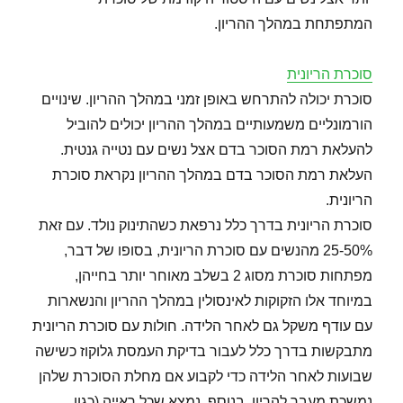
המתפתחת במהלך ההריון.
סוכרת הריונית
סוכרת יכולה להתרחש באופן זמני במהלך ההריון. שינויים
הורמונליים משמעותיים במהלך ההריון יכולים להוביל
להעלאת רמת הסוכר בדם אצל נשים עם נטייה גנטית.
העלאת רמת הסוכר בדם במהלך ההריון נקראת סוכרת
הריונית.
סוכרת הריונית בדרך כלל נרפאת כשהתינוק נולד. עם זאת
25-50% מהנשים עם סוכרת הריונית, בסופו של דבר,
מפתחות סוכרת מסוג 2 בשלב מאוחר יותר בחייהן,
במיוחד אלו הזקוקות לאינסולין במהלך ההריון והנשארות
עם עודף משקל גם לאחר הלידה. חולות עם סוכרת הריונית
מתבקשות בדרך כלל לעבור בדיקת העמסת גלוקוז כשישה
שבועות לאחר הלידה כדי לקבוע אם מחלת הסוכרת שלהן
נמשכת מעבר להריון. בנוסף, נמצא שכל ראייה (כגון