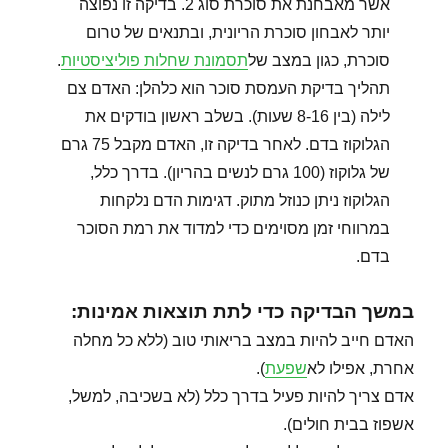
אשר מאבחנת את סוכרת סוג 2. בדיקה זו נפוצה
יותר לאבחון סוכרת הריונית, ובתנאים של טרום
סוכרת, כגון במצב של
תסמונת שחלות פוליציסטיות
.
תהליך בדיקת העמסת סוכר הוא כלהלן: האדם צם
לילה (בין 8-16 שעות). בשלב ראשון בודקים את
הגלוקוז בדם. לאחר בדיקה זו, האדם מקבל 75 גרם
של גלוקוז (100 גרם לנשים בהריון). בדרך כלל,
הגלוקוז ניתן כנוזל מתוק. דגימות הדם נלקחות
במרווחי זמן מסוימים כדי למדוד את רמת הסוכר
בדם.
במשך הבדיקה כדי לתת תוצאות אמינות:
האדם חייב להיות במצב בריאותי טוב (ללא כל מחלה
אחרת, אפילו לא
שפעת
).
אדם צריך להיות פעיל בדרך כלל (לא בשכיבה, למשל,
אשפוז בבית חולים).