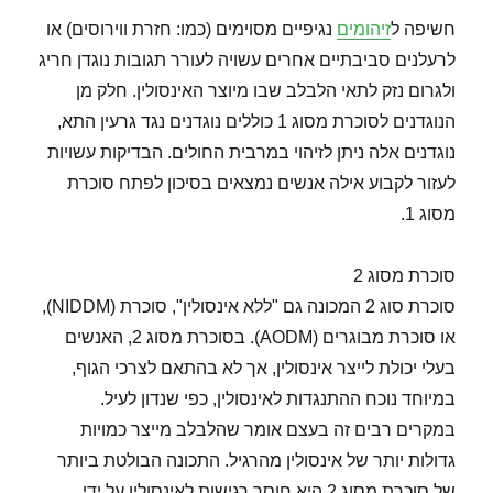
חשיפה ל
זיהומים
נגיפיים מסוימים (כמו: חזרת ווירוסים) או
לרעלנים סביבתיים אחרים עשויה לעורר תגובות נוגדן חריג
ולגרום נזק לתאי הלבלב שבו מיוצר האינסולין. חלק מן
הנוגדנים לסוכרת מסוג 1 כוללים נוגדנים נגד גרעין התא,
נוגדנים אלה ניתן לזיהוי במרבית החולים. הבדיקות עשויות
לעזור לקבוע אילה אנשים נמצאים בסיכון לפתח סוכרת
מסוג 1.
סוכרת מסוג 2
סוכרת סוג 2 המכונה גם "ללא אינסולין", סוכרת (NIDDM),
או סוכרת מבוגרים (AODM). בסוכרת מסוג 2, האנשים
בעלי יכולת לייצר אינסולין, אך לא בהתאם לצרכי הגוף,
במיוחד נוכח ההתנגדות לאינסולין, כפי שנדון לעיל.
במקרים רבים זה בעצם אומר שהלבלב מייצר כמויות
גדולות יותר של אינסולין מהרגיל. התכונה הבולטת ביותר
של סוכרת מסוג 2 היא חוסר רגישות לאינסולין על ידי