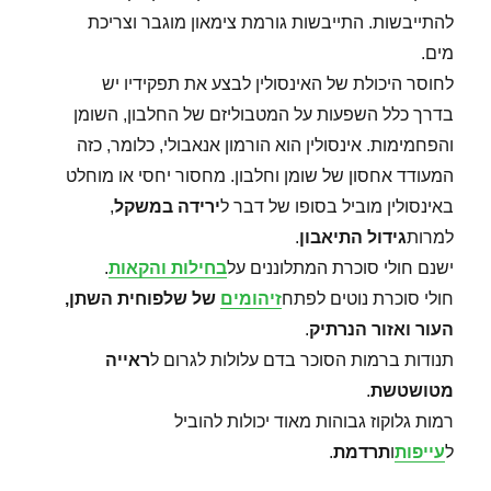
להתייבשות. התייבשות גורמת צימאון מוגבר וצריכת
מים.
לחוסר היכולת של האינסולין לבצע את תפקידיו יש
בדרך כלל השפעות על המטבוליזם של החלבון, השומן
והפחמימות. אינסולין הוא הורמון אנאבולי, כלומר, כזה
המעודד אחסון של שומן וחלבון. מחסור יחסי או מוחלט
באינסולין מוביל בסופו של דבר ל
ירידה במשקל
,
למרות
גידול התיאבון
.
ישנם חולי סוכרת המתלוננים על
בחילות והקאות
.
חולי סוכרת נוטים לפתח
זיהומים
של שלפוחית השתן,
העור ואזור הנרתיק
.
תנודות ברמות הסוכר בדם עלולות לגרום ל
ראייה
מטושטשת
.
רמות גלוקוז גבוהות מאוד יכולות להוביל
ל
עייפות
ו
תרדמת
.