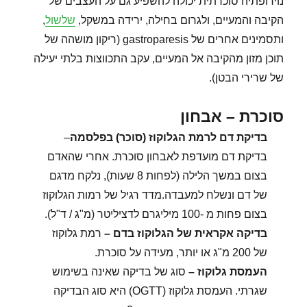
נוירופתיה סוכרתית יכולה להשפיע גם על העצבים של
הקיבה והמעיים, ולגרום בחילה, ירידה במשקל,
שלשול
,
ותסמינים אחרים של gastroparesis (ריקון מושהה של
תוכן מזון מהקיבה אל המעיים, עקב התכווצות בלתי יעילה
של שרירי הבטן).
סוכרת – אבחון
בדיקת דם לרמת הגלוקוז (סוכר) בפלסמה
–
בדיקת דם מועדפת לאבחון סוכרת. אחרי שהאדם
בצום במשך הלילה (לפחות 8 שעות), נלקח מדגם
של דם ונשלח למעבדה.מדד רגיל של רמות הגלוקוז
בצום פחות מ -100 מיליגרם לדציליטר (מ"ג / ד"ל).
בדיקה אקראית של הגלוקוז בדם
–
רמת גלוקוז
של 200 מ"ג או יותר, מעידה על סוכרת.
העמסת גלוקוז
–
סוג של בדיקה שאינה בשימוש
שגרתי. העמסת גלוקוז (OGTT) היא סוג הבדיקה