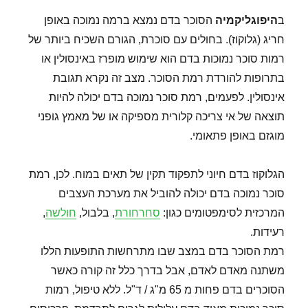
ב
היפוגליקמיה
הסוכר בדם נמצא ברמה נמוכה באופן
חריג (גלוקוז). בחולים עם סוכרת, הגורם השכיח ביותר של
רמות סוכר נמוכות בדם הוא שימוש מופרז באינסולין או
בתרופות להורדת רמת הסוכר. מצב זה נקרא תגובת
אינסולין. לפעמים, רמת סוכר נמוכה בדם יכולה להיות
תוצאה של אי צריכה קלורית מספיקה או של מאמץ גופני
מוגזם באופן פתאומי.
הגלוקוז בדם חיוני לתפקוד תקין של תאים במוח. לכן, רמת
סוכר נמוכה בדם יכולה להוביל את מערכת העצבים
המרכזית לסימפטומים כגון:
סחרחורת
, בלבול,
חולשה
,
רעידות.
רמת הסוכר בדם במצב שבו מתרחשות התופעות הללו
משתנה מאדם לאדם, אבל בדרך כלל זה קורה כאשר
הסוכרים בדם פחות מ 65 מ"ג / ד"ל. ללא טיפול, רמות