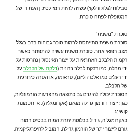
סבילות לגלוקוז לקוי) עשויה להיות רמז לסיכון העתידי של
המטופלת לפתח סוכרת.
סוכרת "משנית"
סוכרת משנית מתייחסת לרמות סוכר גבוהות בדם בגלל
מצב רפואי אחר. סוכרת משנית עשויה להתפתח כאשר
רקמות הלבלב האחראיות על ייצור האינסולין נהרסות על
ידי מחלה, כמו דלקת לבלב כרונית (
דלקת של הלבלב
על
ידי רעלים כמו אלכוהוליזם), טראומה, או הסרה כירורגית
של הלבלב.
הסוכרת יכולה להיגרם גם כתוצאה מהפרעות הורמונליות,
כגון: ייצור הורמון גדילה מוגזם (אקרומגליה), או תסמונת
קושינג.
באקרומגליה, גידול בבלוטת יתרת המוח בבסיס המוח
גורם לייצור יתר של הורמון גדילה, המוביל להיפרגליקמיה.