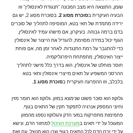
שומן, התוצאה היא מצב המכונה "תנגודת לאינסולין" וזו
הבעיה העיקרית ב
סוכרת מסוג 2
.
בסוכרת מסוג 2, יש גם
ירידה מתמדת של תאי בטא, המוסיפה לתהליך של סוכרים
בדם ברמה גבוהה. בעיקרון, אם מישהו עמיד לאינסולין,
הגוף יכול במידה מסוימת, להגדיל את הייצור של אינסולין
כדי להתגבר על רמת התנגדות. לאחר זמן מה, אם פוחת
ייצור האינסולין, מתפתחת היפרגליקמיה.
חוסר מוחלט של אינסולין, הוא בדרך כלל מישני לתהליך
ההרסני המשפיע על תאים מייצרי אינסולין ותאי בטא
בלבלב, וזו ההפרעה העיקרית ב
סוכרת מסוג 1
.
גלוקוז הוא סוכר פשוט שנימצא במזון. גלוקוז הוא חומר מזין
וחיוני המספק אנרגיה לתפקוד תקין של התאים בגוף.
פחמימות מתפרקות במעי הדק והגלוקוז נספג מהמזון
המעוכל על ידי תאים ב
מערכת העיכול
למחזור הדם, ונישא
על ידי זרם הדם לכל התאים בגוף שבו הוא מנוצל. עם זאת,