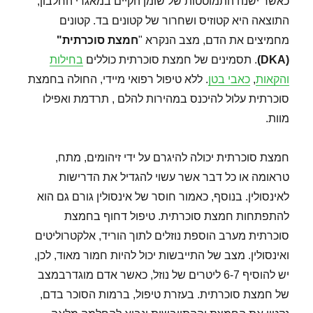
כאשר ישנה התמוטטות של שומן הקיים במאגרי החלבון,
התוצאה היא קטוזיס ושחרור של קטונים בד. קטונים
מחמיצים את הדם, מצב הנקרא "
חמצת סוכרתית
"
(DKA)
. תסמינים של חמצת סוכרתית כוללים
בחילות
והקאות
,
כאבי בטן
. ללא טיפול רפואי מיידי, החולה בחמצת
סוכרתית עלול להיכנס במהירות להלם , תרדמת ואפילו
מוות.
חמצת סוכרתית יכולה להיגרם על ידי זיהומים, מתח,
טראומה או כל דבר אשר עשוי להגדיל את הדרישות
לאינסולין. בנוסף, כאמור חוסר של אינסולין גורם גם הוא
להתפתחות חמצת סוכרתית. טיפול דחוף בחמצת
סוכרתית מערב הוספת נוזלים לתוך הוריד, אלקטרוליטים
ואינסולין. מצב של התייבשות יכול להיות חמור מאוד, לכן,
יש להוסיף 6-7 ליטרים של נוזל, כאשר אדם מוגדרבמצב
של חמצת סוכרתית. בעזרת טיפול, ברמות הסוכר בדם,