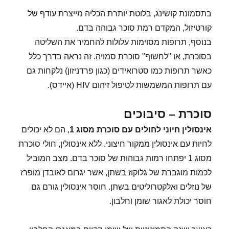
בתסמונת קושינג, בלוטת יותרת הכליה מייצרת עודף של
קורטיזול, המקדם רמת סוכר גבוהה בדם.
בנוסף, תרופות מסוימות עלולות להחמיר את השליטה
בסוכרת, או "לחשוף" סוכרת סמויה. זה נראה בדרך כלל
כאשר תרופות כמו סטרואידים (כגון פרדניזון) נלקחות גם
עם תרופות המשמשות לטיפול זיהום HIV (איידס).
סוכרת – סיבוכים
אינסולין חיוני לחולים עם סוכרת מסוג 1
, הם לא יכולים
לחיות עם אינסולין ממקור חיצוני. ללא אינסולין, חולי סוכרת
מסוג 1 יפתחו רמות גבוהות של סוכר בדם. מצב המוביל
לכמות מוגברת של גלוקוז בשתן, אשר יגרום לאובדן מופרז
של נוזלים ואלקטרוליטים בשתן. חוסר אינסולין גורם גם
חוסר יכולת לאגור שומן וחלבון.