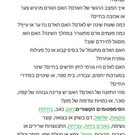
איך המצב הרגשי של האדם? האם האדם מרגיש צער
או אכזבה בחיים?
כמה שעות שינה יש לאדם? האם האדם נח ער או עייף?
כמה פעמים אדם מתעורר במהלך השינה? האם הוא
מסוגל להירדם שוב?
האם האדם מתעמל על בסיס קבוע או כל פעילות
גופנית אחרת?
האם לאדם היו גורמי לחץ חדשים בחיים? שינוי
במערכות יחסים, עבודה, בית ספר, או שינויים בסידרי
החיים?
מהי התזונה של האדם? האם יש צריכה גבוהה של קפה,
סוכר, או כמויות עודפות של מזון?
הסימפטומים הקשורים
:
חום
, כאב,
בחילות
והקאות
,
שלשול
, דם בשתן או בצואה, קוצר
נשימה,
כאבים בחזה
,
עצירות
, התכווצויות שרירים או
כאבים, חבורות,
שיעול
, צמא או הטלת שתן, חוסר יכולת