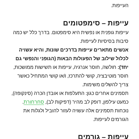
העייפות.
עייפות – סימפטומים
עייפות גופנית או נפשית היא סימפטום. בדרך כלל יש כמה
סיבות בסיסיות לעייפות.
אנשים מתארים עייפות בדרכים שונות, והיא עשויה
לכלול שילוב של הפעולות הבאות (הגופני והנפשי גם
יחד
):
חולשה, חוסר אנרגיה, עייפות או תשישות ממושכות,
חוסר מוטיבציה, קושי להתרכז, ו/או קושי המתחיל כאשר
צריך להשלים משימות.
תסמינים אחרים כגון: התעלפות או אובדן הכרה (סינקופה),
כמעט עילפון, דופק לב מהיר (דפיקות לב),
סחרחורת
.
נוכחות תסמינים אלה עשויה לעזור להוביל ולגלות את
הגורמים לעייפות.
עייפות – גורמים