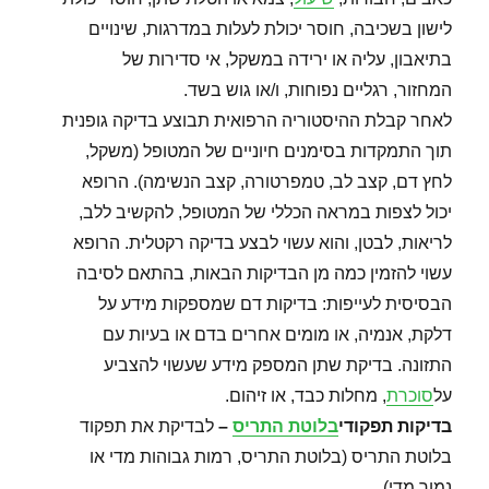
לישון בשכיבה, חוסר יכולת לעלות במדרגות, שינויים
בתיאבון, עליה או ירידה במשקל, אי סדירות של
המחזור, רגליים נפוחות, ו/או גוש בשד.
לאחר קבלת ההיסטוריה הרפואית תבוצע בדיקה גופנית
תוך התמקדות בסימנים חיוניים של המטופל (משקל,
לחץ דם, קצב לב, טמפרטורה, קצב הנשימה). הרופא
יכול לצפות במראה הכללי של המטופל, להקשיב ללב,
לריאות, לבטן, והוא עשוי לבצע בדיקה רקטלית. הרופא
עשוי להזמין כמה מן הבדיקות הבאות, בהתאם לסיבה
הבסיסית לעייפות: בדיקות דם שמספקות מידע על
דלקת, אנמיה, או מומים אחרים בדם או בעיות עם
התזונה. בדיקת שתן המספק מידע שעשוי להצביע
על
סוכרת
, מחלות כבד, או זיהום.
בדיקות תפקודי
בלוטת התריס
–
לבדיקת את תפקוד
בלוטת התריס (בלוטת התריס, רמות גבוהות מדי או
נמוך מדי).