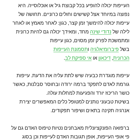
העייפות יכולה להופיע בכל קבוצת גיל או אוכלוסייה. היא
נפוצה במיוחד אצל קשישים וחולים כרוניים. תחושה של
עייפות יכולה להימשך זמן קצר, כגון: לאחר מאמץ או לאחר
לילה של
נדודי שינה
מחד, ומאידך יכולה גם להיות כרונית
ומתמשכת לפרק זמן מסוים, כגון עייפות
בשל
פיברומיאלגיה
ו
תסמונת העייפות
הכרונית
,
דיכאון
או
אי ספיקת לב
.
עייפות מוגדרת כבעיה שיש לתת עליה את הדעת. עייפות
גורמת לאדם לתפקד ברמה ירודה ובחוסר סבלנות, כאשר
כושר הריכוז יורד והפגיעות למחלות עולה.
בשיטת טבעוני נותנים למטופל כלים המאפשרים יצירת
אנרגיה תקינה בתאים ושיפור תפקודים.
ברפואה הפונקציונלית מאבחנים נטיות טיפוס האדם גם על
פי אופי העייפות, אופן תגובות האדם לעייפות וכן בסוג