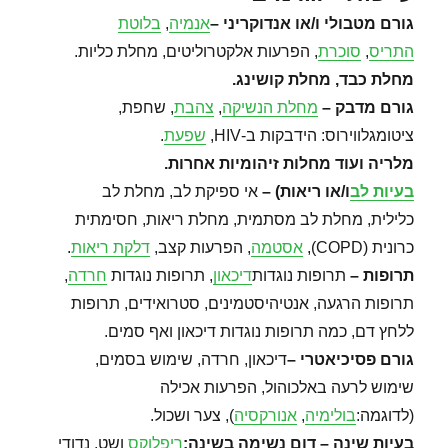
גורם מטבולי ו/או אנדוקריני
–
אנמיה
,
בלוטת
התריס
,
סוכרת
, הפרעות אלקטרוליטים, מחלת כליות.
מחלת כבד, מחלת קושינג
.
גורם מדבק
–
מחלת הנשיקה
,
צהבת
, שחפת,
ציטומגלווירוס: הידבקות ב-HIV,
שפעת
.
מלריה ועוד מחלות זיהומיות אחרות
.
בעיות לב
ו/או ריאות
) –
אי ספיקת לב, מחלת לב
כלילית, מחלת לב מסתמית, מחלת ריאות, חסימתית
כרונית (COPD),
אסטמה
, הפרעות קצב,
דלקת ריאות
.
תרופות
–
תרופות נוגדות
דיכאון
, תרופות נוגדות
חרדה
,
תרופות הרגעה, אנטיהיסטמינים, סטרואידים, תרופות
ללחץ דם, כמה תרופות נוגדות דיכאון ואף סמים.
גורם פסיכיאטרי
–
דיכאון, חרדה, שימוש בסמים,
שימוש לרעה באלכוהול, הפרעות אכילה
(לדוגמה:
בולימיה
,
אנורקסיה
), צער ושכול.
בעיות שינה – דום נשימה בשינה
:
ריפלוקס
ושט, נדודי