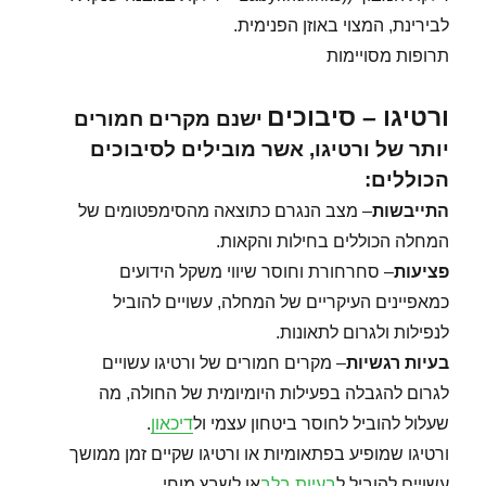
לבירינת, המצוי באוזן הפנימית.
תרופות מסויימות
ורטיגו – סיבוכים
ישנם מקרים חמורים
יותר של ורטיגו, אשר מובילים לסיבוכים
הכוללים:
התייבשות
– מצב הנגרם כתוצאה מהסימפטומים של
המחלה הכוללים בחילות והקאות.
פציעות
– סחרחורת וחוסר שיווי משקל הידועים
כמאפיינים העיקריים של המחלה, עשויים להוביל
לנפילות ולגרום לתאונות.
בעיות רגשיות
– מקרים חמורים של ורטיגו עשויים
לגרום להגבלה בפעילות היומיומית של החולה, מה
שעלול להוביל לחוסר ביטחון עצמי ול
דיכאון
.
ורטיגו שמופיע בפתאומיות או ורטיגו שקיים זמן ממושך
עשויים להוביל ל
בעיות בלב
או לשבץ מוחי.