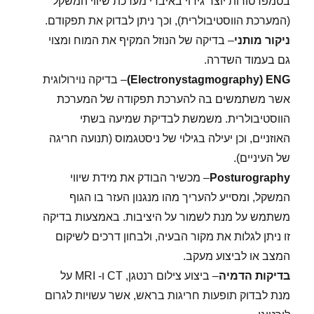
בטמפרטורות יוצר גירוי באיברי מערכת שיווי המשקל
(המערכת הווסטיבולרית), וכך ניתן לבדוק את תפקודם.
ניקור מותני
– בדיקה של הנוזל המקיף את המוח ומצוי
גם בעמוד השדרה.
Electronystagmography) ENG)
– בדיקה נוירולוגית
אשר משתמשים בה להערכת תפקודה של המערכת
הווסטיבולרית. משמשת לבדיקת שמיעה בשתי
האוזניים, וכן יעילה בגילוי של ניסטגמוס (תנועה חריגה
של העיניים).
Posturography
– מכשיר הבודק את מידת שיווי
המשקל, ומסייע להעריך מהו מנגנון העזר בו הגוף
משתמש על מנת לשמור על היציבות. באמצעות בדיקה
זו ניתן לגלות את מקור הבעיה, ולבחון דרכים לשיקום
המצב או לביצוע מעקב.
בדיקות הדמיה
– ביצוע צילום רנטגן, CT ו- MRI על
מנת לבדוק תופעות חריגות בראש, אשר עשויות לגרום