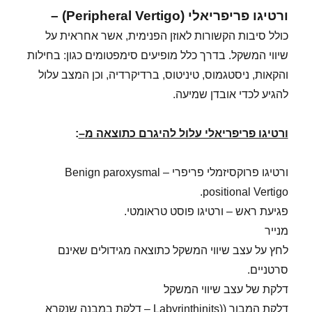
ורטיגו פריפריאלי (Peripheral Vertigo) –
כולל סיבות הקשורות לאוזן הפנימית, אשר אחראית על
שיווי המשקל. בדרך כלל מופיעים סימפטומים כגון: בחילות
והקאות, ניסטגמוס, טיניטוס, ברדיקרדיה, וכן המצב עלול
להגיע לכדי אובדן שמיעה.
ורטיגו פריפריאלי עלול להיגרם כתוצאה מ
–
:
ורטיגו פרוקסיזמלי פריפרי – Benign paroxysmal
positional Vertigo.
פגיעת ראש – ורטיגו פוסט טראומטי.
מנייר
לחץ על עצב שיווי המשקל כתוצאה מגידולים שאינם
סרטניים.
דלקת של עצב שיווי המשקל
דלקת המבוך ((Labyrinthinits – דלקת במבנה שנקרא