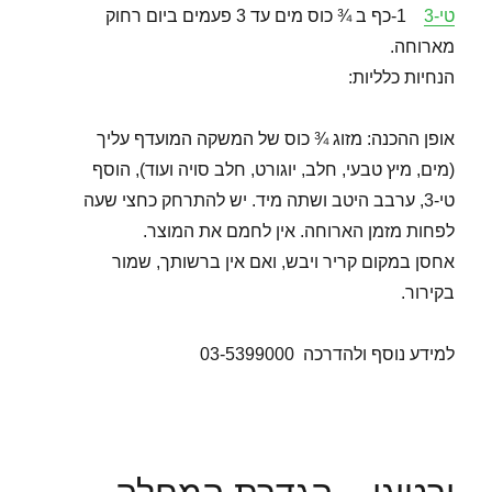
טי-3
1-כף ב ¾ כוס מים עד 3 פעמים ביום רחוק
מארוחה.
הנחיות כלליות:
אופן ההכנה: מזוג ¾ כוס של המשקה המועדף עליך
(מים, מיץ טבעי, חלב, יוגורט, חלב סויה ועוד), הוסף
טי-3, ערבב היטב ושתה מיד. יש להתרחק כחצי שעה
לפחות מזמן הארוחה. אין לחמם את המוצר.
אחסן במקום קריר ויבש, ואם אין ברשותך, שמור
בקירור.
למידע נוסף ולהדרכה 03-5399000