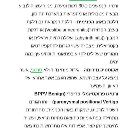
ורטיגו הנמשכים כ-30 דקות ומעלה. מנייר עשויה לנבוע
מבעיה מטבולית או מהפרעות במערכת החיסון.
דלקת באוזן הפנימית
– דלקת הנקראת גם דלקת
בעצב הפרוזדור(Vestibular neuronitis) או דלקת
המבוך ((Labyrinthinits ועלולה להיות ויראלית או
בקטריאלית. מצב זה עשוי לגרום להתקפי ורטיגו
חמורים שעלולים להגיע בפתאומיות ולהימשך כמה
ימים.
אקוסטיק נוירומה
– גידול מוחי נדיר ולא
סרטני
, אשר
נמצא על עצב השמע, שהוא העצב אשר אחראי על
האיזון והשמיעה.
ורטיגו פרוקסיזמלי פריפרי
(BPPV Benign
paroxysmal positional Vertigo)
– זהו הגורם
השכיח לורטיגו, שמקורו באוזן הפנימית. סחרחורת
מתחילה בפתאומיות כתוצאה מהזזת הראש, ועשויה
להימשך זמן קצר. אפיזודות אלו מתרחשות כתוצאה