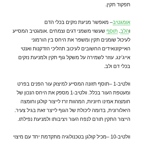
תפקוד תקין.
אומגטיב
– מאפשר מניעת נזקים בכלי הדם
ו
הלב
.
תוסף
שעשוי משמני דגים וצמחים .אומגטיב המסייע
לעיכול שומנים תקין ומשפר את היחס בין הורמוני
האייקזנואידים החשובים לעיכוב תהליכי הזדקנות ואנטי
אייג'ינג. עוזר לשמירה על משקל גוף תקין ולמניעת נזקים
בכלי דם ולב.
וולטיב-1 –תוסף תזונה המסייע למיצוק עור הפנים בפרט
ומעטפת העור בכלל. וולטיב-1 מספק את היחס הנכון של
חומצות אמינו חיוניות, המהוות זרז לייצור קולגן וחומצה
היאלורונית, בדומה ליכולת של הגוף לייצר זאת בגיל צעיר.
הייצור התקין תורם לנפח העור ויציבותו ולמניעת נפילתו.
וולטיב-10 –מכיל קולגן בטכנולוגיה מתקדמת יחד עם מיצוי