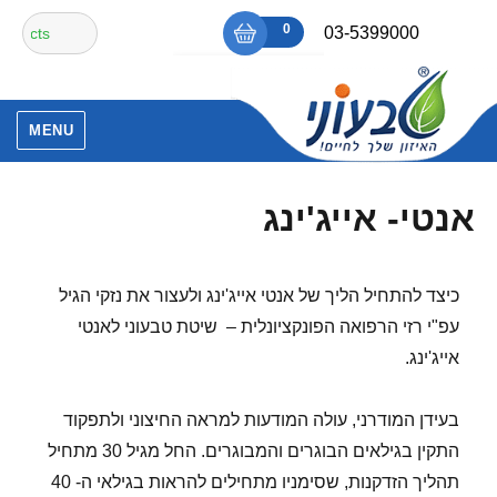
Ski
חיפוש
0
₪0
03-5399000
t
עבור:
conten
אין מוצרים בסל הקניות.
MENU
אנטי- אייג'ינג
כיצד להתחיל הליך של אנטי אייג'ינג ולעצור את נזקי הגיל
עפ"י רזי הרפואה הפונקציונלית – שיטת טבעוני לאנטי
אייג'ינג.
בעידן המודרני, עולה המודעות למראה החיצוני ולתפקוד
התקין בגילאים הבוגרים והמבוגרים. החל מגיל 30 מתחיל
תהליך הזדקנות, שסימניו מתחילים להראות בגילאי ה- 40